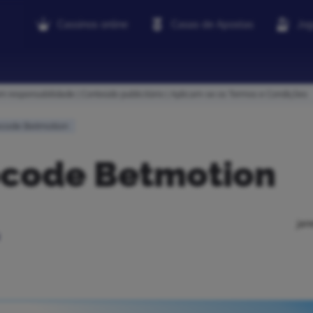
Cassinos online
Casas de Apostas
Jo
om responsabilidade | Conteúdo publicitário | Aplicam-se os Termos e Condições
code Betmotion
code Betmotion
jan