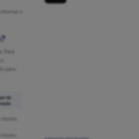
informar o
e?
a. Para
 o
to para
po de
nsação
 minutos
 minutos