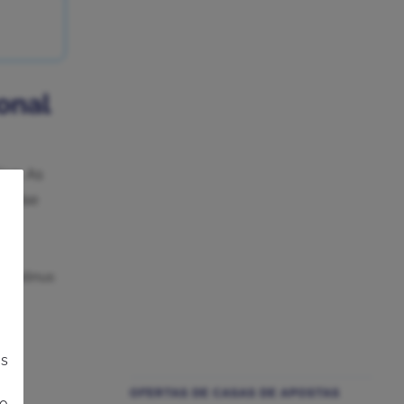
onal
ion. As
recise
e o bônus
os
OFERTAS DE CASAS DE APOSTAS
do