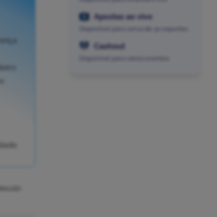
Apostas ao vivo
Disponível para cerca de 30 esportes
cença
Cashout
Disponível para vários eventos
leiro
r.
dade.
nteúdo