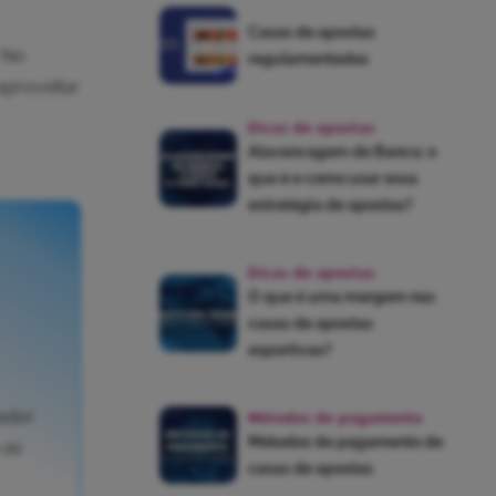
Casas de apostas
 No
regulamentadas
aproveitar
Dicas de apostas
Alavancagem de Banca: o
que é e como usar essa
estratégia de apostas?
Dicas de apostas
O que é uma margem nas
casas de apostas
esportivas?
rador
Métodos de pagamento
Métodos de pagamento de
 as
casas de apostas