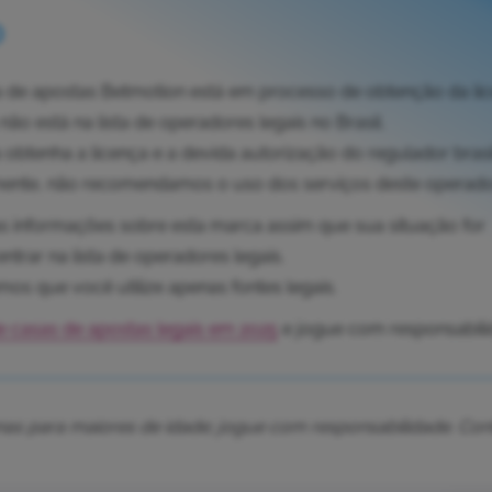
ÃO
a de apostas Betmotion está em processo de obtenção da li
não está na lista de operadores legais no Brasil.
obtenha a licença e a devida autorização do regulador brasi
mente, não recomendamos o uso dos serviços deste operado
as informações sobre esta marca assim que sua situação for
entrar na lista de operadores legais.
os que você utilize apenas fontes legais.
de casas de apostas legais em 2025
e jogue com responsabili
nas para maiores de idade; jogue com responsabilidade. Co