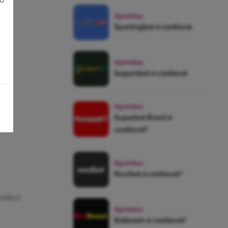
Opiniões
seu
Sportingbet é confiável
Opiniões
Segurobet é confiável
Opiniões
Superbet Brasil é
confiável?
Opiniões
Novibet é confiável?
onta e
Opiniões
Betboom é confiável?