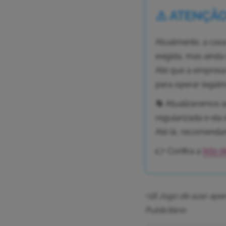
⚠️ ATENÇ
Atualmente, a cas
exigida, mas ainda 
Até que a empresa 
para operar legal
🔄 Atualizaremos 
regularizada e ela 
Até lá, recomendam
👉 Confira a
lista 
+18 Jogo de azar ape
Publicitário