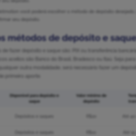
 seu depósito.
etmotion você poderá escolher o método de depósito desejado, 
firmar seu depósito.
os métodos de depósito e saqu
 de fazer depósito e saque são: PIX ou transferência bancári
cos aceitos são Banco do Brasil, Bradesco ou Itaú. Seja para
qualquer outra modalidade, será necessário fazer um depósi
e primeiro aporte.
Disponível para depósito e
Valor mínimo de
Tem
saque
depósito
tra
Depósitos e saques
R$20
Até 40
Depósitos e saques
R$10
Até 15