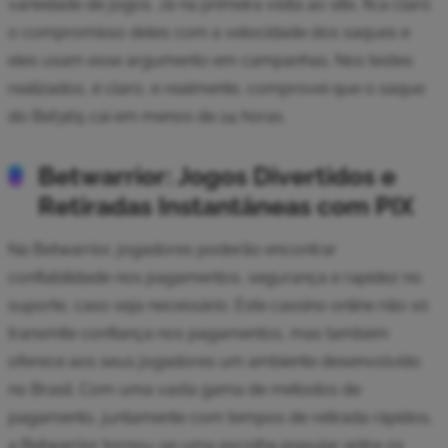
variedade de jogos. Já na primeira visita ao site, fica claro
o compromisso deles com a velocidade dos saques e
eles usam esse argumento em campanhas. Nos testes
realizados, é claro, e realmente, comprovei que o saque
do Bet365 cai em menos de 24 horas.
Betwarrior: Jogos Divertidos e
Retiradas Instantâneas com PIX
Na Betwarrior, jogadores poderão encontrar
confiabilidade nos pagamentos, segurança e rapidez no
suporte, caso seja necessário. Este cassino online não só
transmite confiança nos pagamentos, mas também
oferece aos seus jogadores um ambiente desenvolvido
no Brasil. Com uma vasta gama de métodos de
pagamento, juntamente com tempos de retirada rápidos,
a Betwarrior tornou-se uma escolha popular entre os