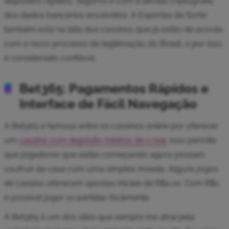
depósitos rápidos, seguros e com a devida criptografia
dos dados bancários envolvidos. A Esportes da Sorte
também está na lista dos cassinos que já estão de acordo
com o novo processo de legitimação do Brasil, e por isso,
é considerado confiável.
Bet365: Pagamentos Rápidos e
Interface de Fácil Navegação
A Bet365 é famoso entre os cassinos online por oferecer
um
cassino com depósito mínimo de 1 real.
Isso permite
que jogadores que estão começando agora possam
usufruir da casa com uma simples moeda. Alguns jogos
de cassino oferecem apostas iniciais de R$0.10. Com R$1,
é possível jogar 10 partidas facilmente.
A Bet365 é um dos sites que sempre me atrai pela