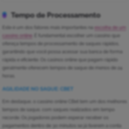
Tempo de Processamento
Este é um dos fatores mais importantes na
escolha de um
cassino online
. É fundamental escolher um cassino que
ofereça tempos de processamento de saques rápidos,
garantindo que você possa acessar sua banca de forma
rápida e eficiente. Os casinos online que pagam rápido
geralmente oferecem tempos de saque de menos de 24
horas.
AGILIDADE NO SAQUE: CBET
Em destaque, o cassino online CBet tem um dos melhores
tempos de saque, com saques realizados em tempo
recorde. Os jogadores podem esperar receber os
pagamentos dentro de 30 minutos se já tiverem a conta