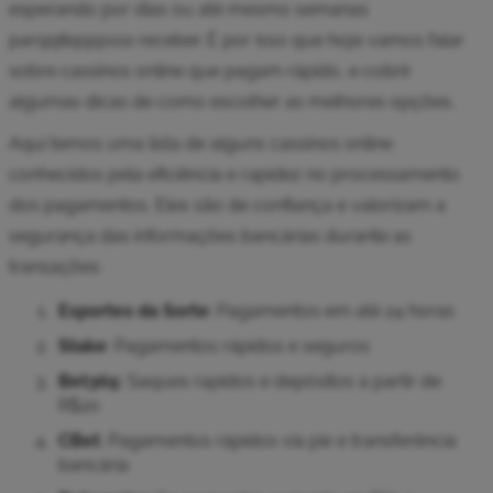
esperando por dias ou até mesmo semanas
parqq8qqq00a receber. É por isso que hoje vamos falar
sobre cassinos online que pagam rápido, e cobrir
algumas dicas de como escolher as melhores opções.
Aqui temos uma lista de alguns cassinos online
conhecidos pela eficiência e rapidez no processamento
dos pagamentos. Eles são de confiança e valorizam a
segurança das informações bancárias durante as
transações:
Esportes da Sorte
: Pagamentos em até 24 horas
Stake
: Pagamentos rápidos e seguros
Bet365:
Saques rapidos e depósitos a partir de
R$20
CBet
: Pagamentos rápidos via pix e transferência
bancária