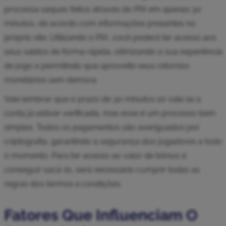
processa saques feitos através do PIX em apenas 30
minutos, de acordo com informações presentes no
próprio site. Utilizando o PIX, você poderá ter acesso aos
seus saldos de forma rápida, otimizando a sua experiência
de jogo e permitindo que aproveite seus retornos
monetários sem demora.
Vale lembrar que o prazo de 30 minutos só vale se a
conta já estiver verificada, mas esse é um processo bem
simples. Todos os pagamentos são averiguados por
criptografia, garantindo a segurança dos jogadores a todo
o momento. Para ter acesso ao valor de bônus e
conseguir sacá-lo, será necessário cumprir todas as
regras dos termos e condições.
Fatores Que Influenciam O