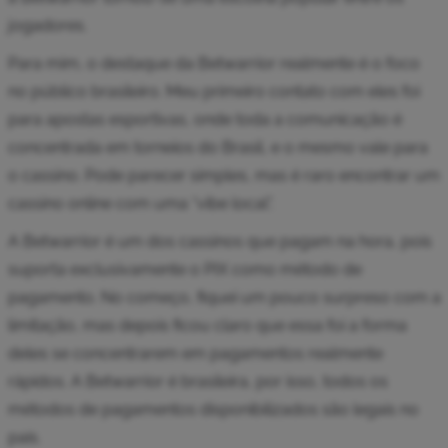
jogadores.
Para mim, o destaque da Betwarrior realmente é o foco
no público brasileiro. Meu primeiro contato com eles foi
para apostas esportivas, onde toda a comunicação é
concentrada em torneios do Brasil, e o mesmo vale para
o cassino. Pode parecer simples, mas é raro encontrar um
cassino online com uma “vibe local”.
A Betwarrior é um dos cassinos que pagam na hora, pois
suporta exclusivamente o PIX como método de
pagamento. No começo, fiquei um pouco surpreso com a
limitação, mas depois ficou claro que essa foi a forma
deles se concentrarem em pagamentos realmente
rápidos. A Betwarrior é brasileira, por isso, todos os
métodos de pagamentos disponibilizados são legais no
país.