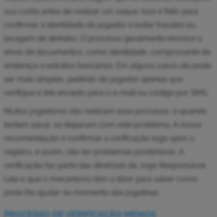
sua conta antes de realizar um saque. Isso é feito para
confirmar a identidade do jogador e evitar fraudes ou
lavagem de dinheiro. O processo geralmente envolve o
envio de documentos, como identidade, comprovante de
endereço e extratos bancários. Em alguns casos ele pode
ser mais simples, pedindo do jogador apenas que
verifique o link enviado para o e-mail ou código por SMS.
Muitos jogadores não realizam esse processo, e quando
tentam sacar, se deparam com este problema. A nossa
recomendação é confirmar a verificação logo após o
registro, e assim, não ter problemas posteriores. A
verificação faz parte das diretrizes de Jogo Responsável.
Leia o que o mecanismo tem a dizer para saber como
pode lhe ajudar no momento das jogatinas.
PROCESSO DE VERIFICAÇÃO MENOS