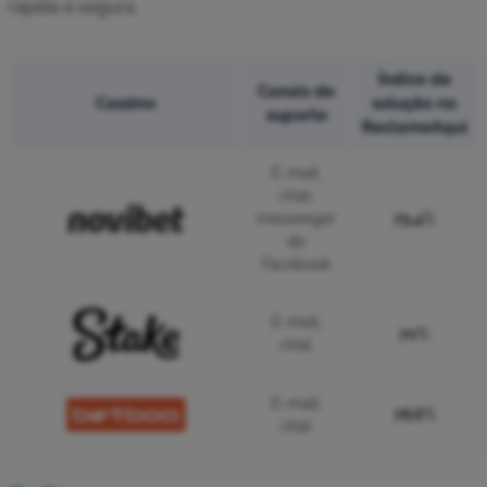
rápida e segura.
Índice de
Canais de
Cassino
solução no
suporte
ReclameAqui
E-mail,
chat,
messenger
75,4%
do
Facebook
E-mail,
70%
chat
E-mail,
78,6%
chat