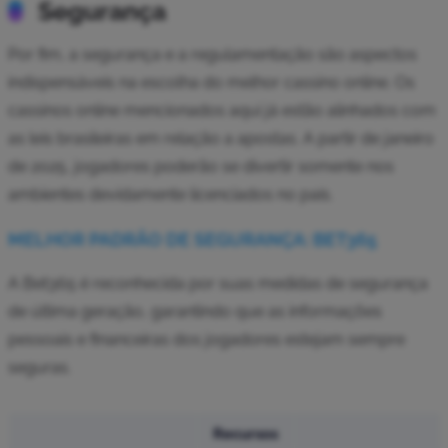
Segurança
Por fim, a segurança e a regulamentação são aspectos
indispensáveis na escolha do melhor cassino online. Os
cassinos online mencionados aqui já estão alinhados com
as leis brasileiras em relação a apostas. A partir de janeiro
de 2025, jogadores poderão se divertir somente nos
ambientes devidamente licenciados no país.
MELHOR PADRÃO DE SEGURANÇA: BET365
A Bet365 é reconhecida por suas medidas de segurança
de última geração, garantindo que as informações
pessoais e financeiras dos jogadores estejam sempre
seguras.
Recursos