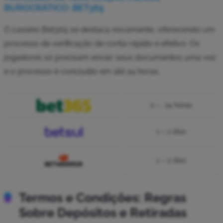
BUROCRÁTICO: BET365
O cassino Bet365 se destaca novamente, oferecendo um
processo de verificação de conta rápido e efetivo. Os
jogadores só precisam enviar seus documentos uma vez
e o processo é concluído em até 24 horas.
0 – 24 horas
1 – 2 dias
1 – 2 dias
Termos e Condições: Regras
Sobre Depósitos e Retiradas