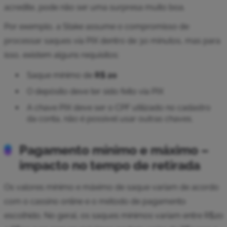
acredite, pode não ser uma surpresa muito boa.
Por exemplo, a Stake assume o compromisso de
processar saques via PIX dentro de 30 minutos, mas para
isso, existem alguns requisitos:
Saque mínimo de
R$ 20
O depósito deve ter sido feito via PIX
A chave PIX deve ser o CPF utilizado no cadastro
da conta, não é possível usar outras chaves.
Pagamento mínimo e máximo –
impacto no tempo de retirada
Os valores mínimo e máximo de saque variam de acordo
com o cassino online e o método de pagamento
escolhido. No geral, os saques mínimos variam entre R$20