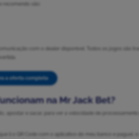
 e recomendo são:
 comunicação com o dealer disponível. Todos os jogos são tr
vertida.
ra a oferta completa
uncionam na Mr Jack Bet?
to, apostar e sacar, para ver a velocidade de processamento
 que li o QR Code com o aplicativo do meu banco e paguei, o 