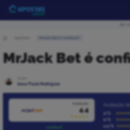
18+ | 
Opiniões
MrJack Bet é confiável?
MrJack Bet é conf
Autor
Iesus Paulo Rodrigues
Avaliação:
Avaliação d
4.4
4/5
5/5
4.4/5
confiavel