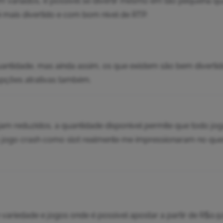
am variados, é possível se divertir mesmo em tão pequena qu
i mais divertido e com bom nível de RTP.
tidade, mas ainda assim, os que existem são bem divertid
 opções atrativas também.
jam reduzidos, a quantidade disponível permite que todo jo
o o jogo crash como slot realmente me impressionaram no que
 variedade e jogos onde é possível apostar a partir de R$0.5