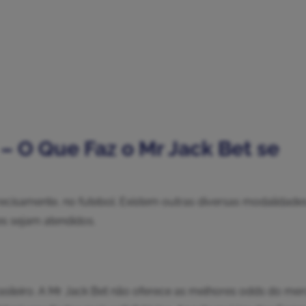
– O Que Faz o Mr Jack Bet se
ecisamente, no futebol. Existem outras diversas modalidades 
es sejam atendidos.
asileiro. A Mr Jack Bet não oferece as melhores odds do me