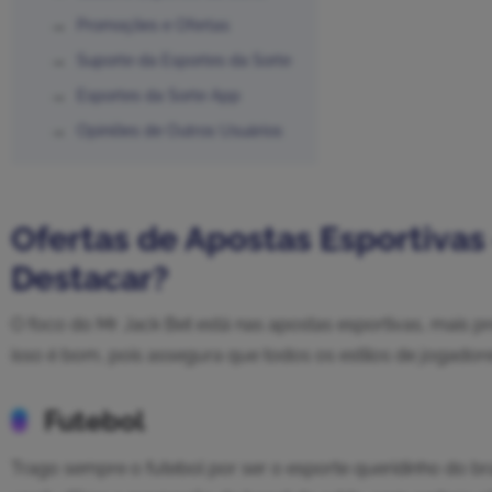
Promoções e Ofertas
Suporte da Esportes da Sorte
Esportes da Sorte App
Opiniões de Outros Usuários
Ofertas de Apostas Esportivas 
Destacar?
O foco do Mr Jack Bet está nas apostas esportivas, mais pr
isso é bom, pois assegura que todos os estilos de jogador
Futebol
Trago sempre o futebol por ser o esporte queridinho do br