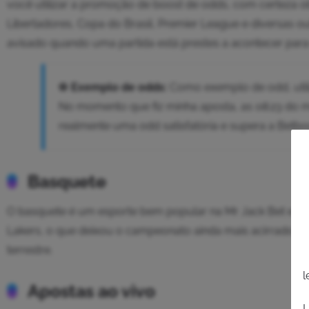
você utilizar a promoção de boost de odds, com certeza ob
Libertadores, Copa do Brasil, Premier League e diversas o
avisado quando uma partida está prestes a acontecer para
⚽
Exemplo de odds:
Como exemplo de odd, utiliz
No momento que fiz minha aposta, as 08:23 do me
realmente uma odd satisfatória e supera a Betb
Basquete
O basquete é um esporte bem popular na Mr Jack Bet e a 
Lakers, o que deixou o campeonato ainda mais acirrado. A
terrestre.
l
Apostas ao vivo
L