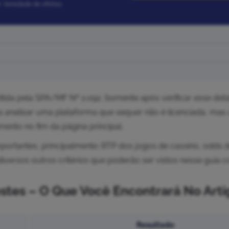
Variedade de ofertas
mitida pela SPA/MF Nº 2.092. Somente após verificar esse det
analisar uma plataforma que sequer não é licenciada, mas 
ento no fim da página principal.
mportantes, principalmente: RTP dos jogos de cassino, odds d
versos outros critérios que poderão ser vistos nesse guia 
estes – O Que Você Encontrará No Arti
Resultado