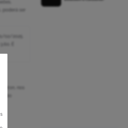
peões,
, poderá ser
21/02/2025.
3.60. É
LeBron, nos
 globo
os
do