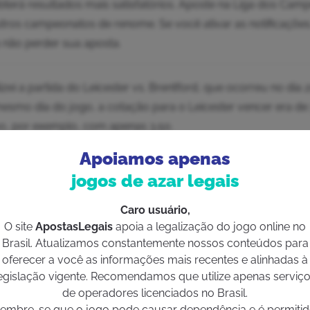
terá resultados mais satisfatórios. Aposte na Liga dos Cam
utros campeonatos de renome. Se você ativar as notificações
 não perder sua aposta.
ei a partida do Leicester vs. Brentford, que ocorreu no dia 
smo dia do jogo, a cotação para o Leicester vencer era de 
oo, por exemplo, com apenas 3.50.
Apoiamos apenas
jogos de azar legais
Caro usuário,
NBA está pegando fogo! Luka Doncic agora joga ao lado de 
O site
ApostasLegais
apoia a legalização do jogo online no
poste no NCAA, NBB e diversos outros torneios ao redor do
Brasil. Atualizamos constantemente nossos conteúdos para
oferecer a você as informações mais recentes e alinhadas à
egislação vigente. Recomendamos que utilize apenas serviç
de operadores licenciados no Brasil.
embre-se que o jogo pode causar dependência e é permiti