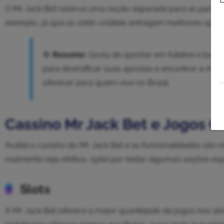
O Mr Jack Bet reserva uma seção separada para as partida
exemplo, já que as odds voláteis entregam melhores opo
🎯
Resumo:
Gosta de apostar em futebol e basq
para diversificar suas apostas e encontrar a me
oferecer para quem vive no Brasil.
Cassino Mr Jack Bet e Jogos O
Avaliei o cassino do Mr Jack Bet e as funcionalidades são r
realmente seja efetiva, optei por testar algumas seções esp
Slots
A Mr Jack Bet oferece a maior quantidade de jogos nos slot