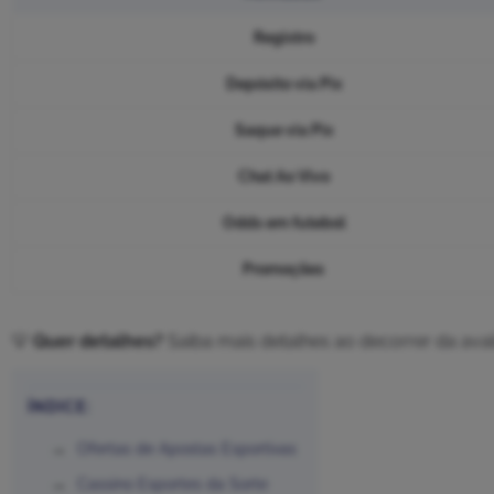
Registro
Depósito via Pix
Saque via Pix
Chat Ao Vivo
Odds em futebol
Promoções
💡
Quer detalhes?
Saiba mais detalhes ao decorrer da aval
ÍNDICE:
Ofertas de Apostas Esportivas
Cassino Esportes da Sorte