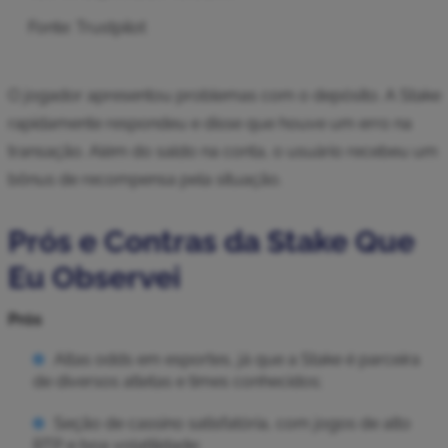
Fonte: Trustpilot
O jogador apresentou problemas com o depósito. A Stake
rapidamente respondeu e disse que houve um erro na
transação. Além do saldo na conta, o usuário recebeu um
bônus de recompensa pela situação.
Prós e Contras da Stake Que
Eu Observei
Prós
Altas odds em esportes, já que a Stake é parceira
de diversos atletas e times conhecidos;
Seção de cassino satisfatória, com jogos de alto
RTP e boa volatilidade;