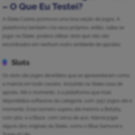
– O Que Eu Testei?
A Stake Casino promove uma boa seção de jogos. A
plataforma também cria seus próprios, então, saiba se
jogar na Stake, poderá utilizar slots que não são
encontrados em nenhum outro ambiente de apostas.
Slots
Os slots são jogos divertidos que se apresentaram como
a maioria em todo cassino, incluindo na Stake casa de
aposta. Até o momento, é a plataforma que mais
disponibiliza softwares da categoria, com 3157 jogos até o
momento. Esse número supera até mesmo a Bet365,
com 560, e a Blaze, com cerca de 400. Adorei jogar
alguns dos originais da Stake, como o Blue Samurai e
Tome of Life.