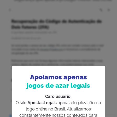
Apoiamos apenas
jogos de azar legais
Caro usuário,
O site
ApostasLegais
apoia a legalização do
jogo online no Brasil. Atualizamos
constantemente nossos conteúdos para