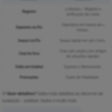
3 minutos – Registro e
Registro
verificação de conta.
Depósitos em menos de 1
Depósito via Pix
minuto.
Saque via Pix
Saque rápido em até 1 hora.
Chat 24H, seção com artigos
Chat Ao Vivo
de soluções rápidas.
Odds em futebol
Superior a Betnacional.
Promoções
Clube de Fidelidade.
💡
Quer detalhes?
Saiba mais detalhes ao decorrer da
avaliação – análises, testes e muito mais.