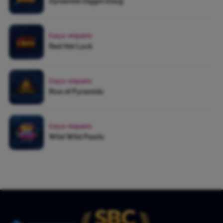
Dynamite Diggin Doug
Caça-níqueis
Red Hot Luck
Caça-níqueis
Rise of Pyramids
Caça-níqueis
Wild Wild Pearls