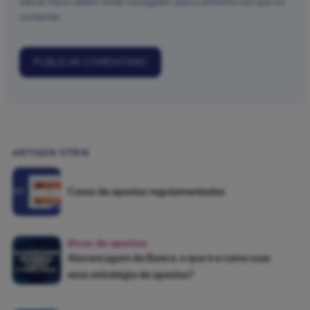
Salvar meus dados neste navegador para a próxima vez que eu
comentar.
ARTIGOS ÚTEIS
Casas de apostas regulamentadas
Dicas de apostas
Alavancagem de Banca: o que é e como usar
essa estratégia de apostas?