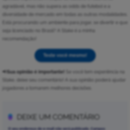
agradável, mas não supera as odds de futebol e a
diversidade de mercado em todas as outras modalidades.
Está procurando um ambiente para jogar, se divertir e que
seja licenciado no Brasil? A Stake é a minha
recomendação!
Teste você mesmo!
📢
Sua opinião é importante!
Se você tem experiência na
Stake, deixe seu comentário! A sua opinião poderá ajudar
jogadores a tomarem melhores decisões.
DEIXE UM COMENTÁRIO
O seu endereço de e-mail não será publicado.
Campos