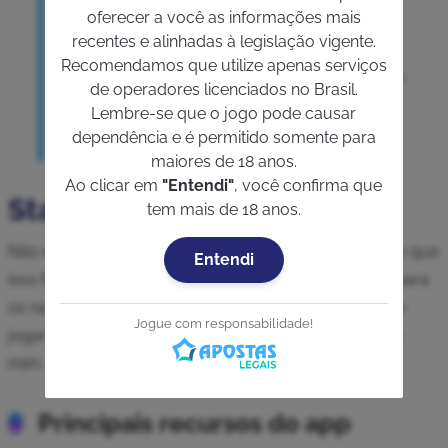
oferecer a você as informações mais
💭
Minhas impressões:
Senti que o suporte da
recentes e alinhadas à legislação vigente.
Stake poderia ser melhor. Não cheguei a ser
Recomendamos que utilize apenas serviços
atendido por um funcionário humano, no entanto,
de operadores licenciados no Brasil.
os artigos me ajudaram bastante a solucionar
Lembre-se que o jogo pode causar
minha dúvida.
dependência e é permitido somente para
maiores de 18 anos.
Ao clicar em
"Entendi"
, você confirma que
Stake app
tem mais de 18 anos.
Não encontrei nenhum Stake app disponível, mas não que
Entendi
isso faça falta. Existe uma versão do site responsivo para
os navegadores do sistema Android e iOS. Você pode
Jogue com responsabilidade!
jogar sem precisar baixar nenhum arquivo, o que pra
mim, é um grande diferencial.
Principais recursos do app