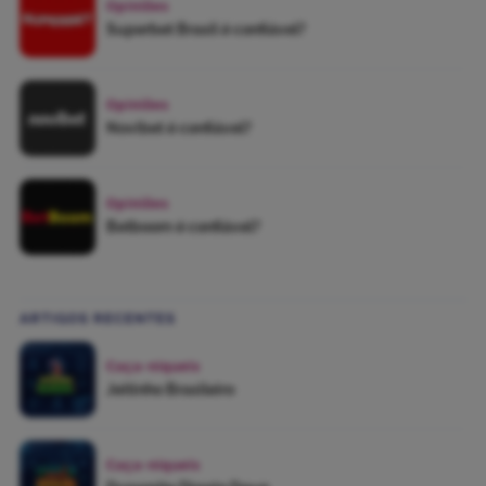
Opiniões
Superbet Brasil é confiável?
Opiniões
Novibet é confiável?
Opiniões
Betboom é confiável?
ARTIGOS RECENTES
Caça-níqueis
Jeitinho Brasileiro
Caça-níqueis