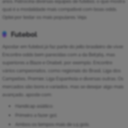
anos. Patrocina diversas equipes de futebol, o que mostra
qual é a modalidade mais compatível com boas odds.
Optei por testar os mais populares. Veja:
Futebol
Apostar em futebol já faz parte do jeito brasileiro de viver.
Encontre odds bem parecidas com a da Bet365, mas
superiores a Blaze e Onabet, por exemplo. Encontre
vários campeonatos, como regionais do Brasil, Liga dos
Campeões, Premier, Liga Espanhola e diversas outras. Os
mercados são bons e variados, mas se desejar algo mais
avançado, aposte com:
Handicap asiático;
Primeiro a fazer gol;
Ambos os tempos mais de 1.5 gols.