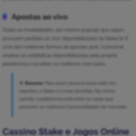
Apostas ao vivo
Todas as modalidades, por menos popular que sejam,
possuem partidas ao vivo disponibilizadas na Stake br. É
uma das melhores formas de apostar, pois, é possível
analisar as estatísticas disponibilizadas pela própria
plataforma e escolher os melhores mercados.
🎯
Resumo:
Para quem procura boas odds em
esportes, a Stake é a mais divertida. Na minha
opinião, a plataforma está entre as casas que
possuem as melhores funcionalidades do mercado.
Cassino Stake e Jogos Online