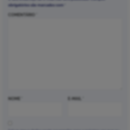
obrigatórios são marcados com
*
COMENTÁRIO
*
NOME
*
E-MAIL
*