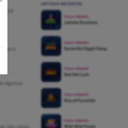
ARTIGOS RECENTES
mo ATP
Caça-níqueis
Jeitinho Brasileiro
Caça-níqueis
riados e
Dynamite Diggin Doug
s
Caça-níqueis
Red Hot Luck
 de algumas
Caça-níqueis
Rise of Pyramids
Caça-níqueis
ar. São várias
Wild Wild Pearls