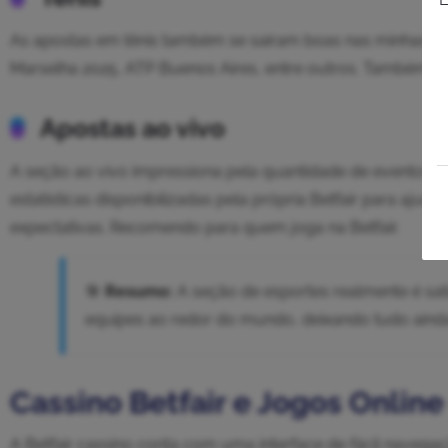
As apostas em tênis também se saíram boas nas minhas av
Marselha 2025, ATP Buenos Aires, entre outros. Também há
Apostas ao vivo
A seção ao vivo impressiona pela quantidade de eventos d
estatísticas disponibilizadas pela própria Betfair para aju
expectativas. Recomendo para quem joga na Betfair.
🎯
Resumo:
A seção de esportes realmente é sati
equipes ao redor do mundo, deixando tudo ainda
Cassino Betfair e Jogos Online
A Betfair cassino conta com uma interface de fácil navegaçã