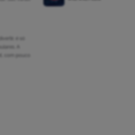
vertir, é só
ulares. A
bet, com pouco