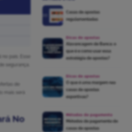
Casas de apostas
regulamentadas
Dicas de apostas
Alavancagem de Banca: o
que é e como usar essa
 no país. Esse
estratégia de apostas?
 de segurança.
Dicas de apostas
O que é uma margem nas
fertas de
casas de apostas
to mais será
esportivas?
Métodos de pagamento
ará No
Métodos de pagamento de
casas de apostas