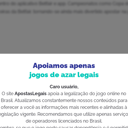
ntro do aplicativo Betfair e app. Campeonatos como Copa do
ras da Betfair, tornando-se ainda mais divertido apostar na
Apoiamos apenas
uem boas chances de acontecer.
jogos de azar legais
Caro usuário,
 aposta no jogo Flamengo vs. Botafogo, no dia 12/02/2025. A
O site
ApostasLegais
apoia a legalização do jogo online no
m alto. Essa cotação supera a Stake, com apenas 1.79 oferta
Brasil. Atualizamos constantemente nossos conteúdos para
oferecer a você as informações mais recentes e alinhadas à
egislação vigente. Recomendamos que utilize apenas serviç
de operadores licenciados no Brasil.
embre-se que o jogo pode causar dependência e é permiti