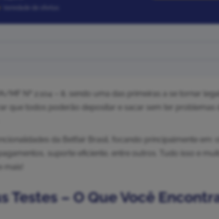
Variedade de ofertas
SPA/MF Nº 2.104 – 8, sendo uma das primeiras a se tornar legal
urar que todos poderão depositar e sacar sem ter problemas
.
cionalidades da Betfair Brasil, focando principalmente em: o
pagamentos, suporte eficiente, entre outros. Tudo isso e mui
e mais!
us Testes – O Que Você Encontr