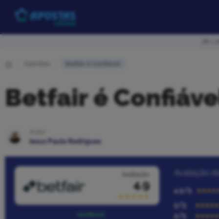
18+ | 
Opiniões
Betfair é Confiável
Betfair é Confiáve
Autor
Iesus Paulo Rodrigues
Avaliação d
Avaliação:
4.9
4.5/5
5/5
confiavel
5/5