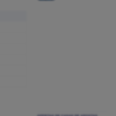
OFERTAS DE CASAS DE APOSTAS