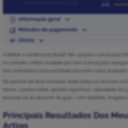
Licença SPA/MF Nº 2.104 – 08
5/5
Informação geral
Métodos de pagamento
Oferta
A Betfair é confiável no Brasil? Sim, graças a sua licença 
é o primeiro critério avaliado por mim e serve para asseg
isso realmente é uma prioridade para mim como avaliador
No período de duas semanas, testei todos os recursos e fun
bônus, cassino online, apostas esportivas, velocidade dos 
possível ver ao decorrer do guia – com detalhes, imagens 
Principais Resultados Dos Me
Artigo