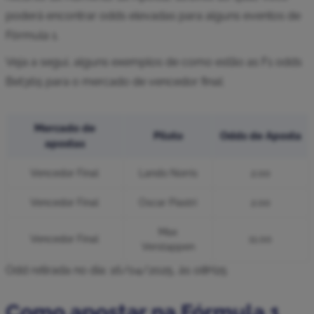
poderá encontrar odds elevadas para alguns eventos de
Fórmula 1.
Veja a segui, alguns exemplos de como estão as F1 odds
Bet365 para o mercado de vencedor final:
Mercado de
Piloto
Odds de Aposta
apostas
Vencedor Final
Lando Norris
2.00
Vencedor Final
Oscar Piastri
2.00
Max
Vencedor Final
11.00
Verstappen
Odd retirada no dia: 16/04/2025, às 08H25
Como apostar na Fórmula 1