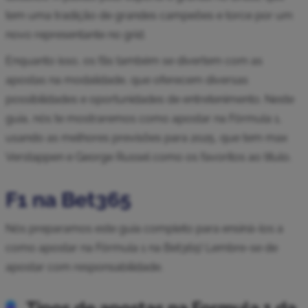
tem uma tradição de grandes campeões e torce por um
novo representante no grid.
Enquanto isso, os fãs também se divertem com as
apostas na modalidade, que oferecem diversas
possibilidades e oportunidades de entretenimento. Neste
guia, nós te mostraremos como apostar na Fórmula 1,
usando as melhores previsões para 2025, que tem max
Verstappen e George Russel como os favoritos ao título.
F1 na Bet365
Nós preparamos este guia completo para ensiná-los a
como apostar na Fórmula 1 na Bet365! Lembre-se de
apostar com responsabilidade.