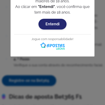
maiores de 18 anos.
Ao clicar em
"Entendi"
, você confirma que
2.° Passo
tem mais de 18 anos.
Preencha o formulário, inserindo informações sobre:
País de origem
,
gênero
,
nome e sobrenome
,
CPF
,
E-
Entendi
mail
,
telefone
,
Endereço
,
Nome de usuário e Senha.
3.° Passo
Jogue com responsabilidade!
Por fim, envie o formulário de registro, acesse o e-mail
de confirmação que a casa irá te enviar.
4. º Passo
Verifique a sua conta através do reconhecimento facial.
Registre-se na Bet365
Dicas de aposta Bet365 F1