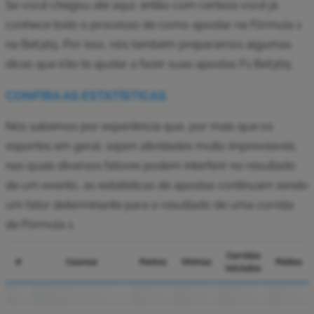
Se você chegou até aqui, então com certeza você já
conhece todo o processo de como apostar na Fórmula 1
na Bet365. Por isso, nós também preparamos algumas
dicas que irão te ajudar a fazer suas apostas F1 Bet365:
CONFIRA AS ESTATÍSTICAS
Nós sabemos por experiência que, por mais que os
esportes em geral, sejam atividades muito imprevisíveis,
nas quais diversos fatores podem interferir no resultado
de um evento, as estatísticas de apostas continuam sendo
um fator determinante para o resultado de uma corrida
de Fórmula 1.
Corridas
#
Coureur
Pontos
Vitórias
Pódios
iniciadas