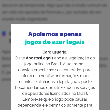
decorrer da temporada. Algo que não é muito comum de
ser visto em apostas de Fórmula 1, por se tratar de um
evento muito organizado.
Como funciona as apostas na
Apoiamos apenas
Fórmula 1 na Bet365?
jogos de azar legais
Agora que você já conhece o mercado de apostas F1
Caro usuário,
O site
ApostasLegais
apoia a legalização do
Bet365, devemos alertá-lo que, antes de poder fazer suas
jogo online no Brasil. Atualizamos
apostas, você primeiro deverá criar uma conta na Bet365.
constantemente nossos conteúdos para
E, para lhe ajudar com isso, nós criamos um simples
oferecer a você as informações mais
passo a passo, como poderá ver a seguir:
recentes e alinhadas à legislação vigente.
Recomendamos que utilize apenas serviços
1.° Passo
de operadores licenciados no Brasil.
Lembre-se que o jogo pode causar
Acesse o site oficial da Bet365 e clique no botão
dependência e é permitido somente para
“
Registre-se
” para abrir o formulário de cadastro.