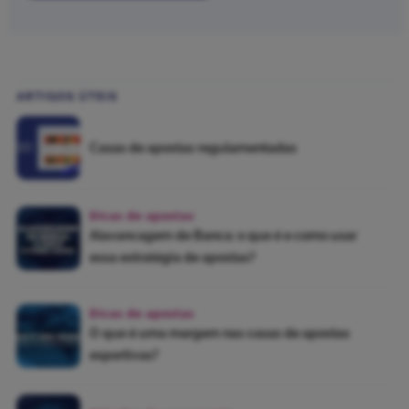
ARTIGOS ÚTEIS
Casas de apostas regulamentadas
Dicas de apostas
Alavancagem de Banca: o que é e como usar
essa estratégia de apostas?
Dicas de apostas
O que é uma margem nas casas de apostas
esportivas?