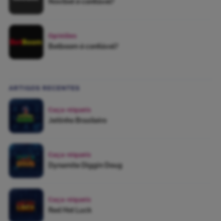
Novibet é confiável?
Opiniões
Betboom é confiável?
ARTIGOS RECENTES
Caça-níqueis
Jeitinho Brasileiro
Caça-níqueis
Dynamite Diggin Doug
Caça-níqueis
Red Hot Luck