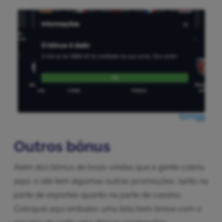
Outros bônus
Além dos bônus de boas-vindas que a gente cobriu
aqui, o site tem algumas outras promoções, tanto na
parte de esportes quanto na parte de cassino.
Coloquei aqui embaixo uma lista bem breve com o