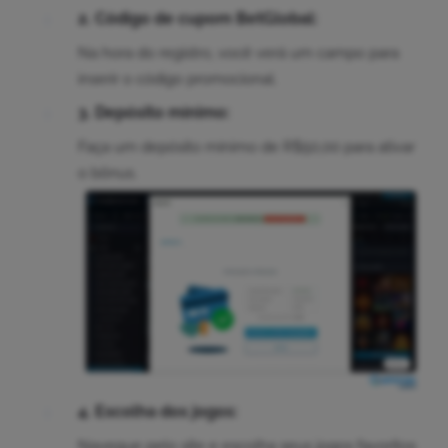
2. Código de cupom BetGlobal:
Na hora do registro, você verá um campo para
inserir o código promocional.
3. Depósito mínimo:
Faça um depósito mínimo de R$50,00 para ativar
o bônus.
4. Escolha dos jogos:
Navegue pelo site e escolha seus jogos favoritos