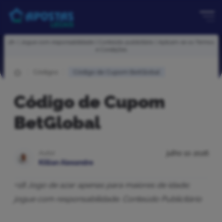
Me
18+ | Jogue com responsabilidade | Conteúdo publicitário | Aplicam-se os Termos
e Condições
Códigos
Código de Cupom BetGlobal
Código de Cupom
BetGlobal
Autor
julho 10 2026
Killian Alexandre
+18 Jogo de azar apenas para maiores de idade;
jogue com responsabilidade. Conteúdo Publicitário