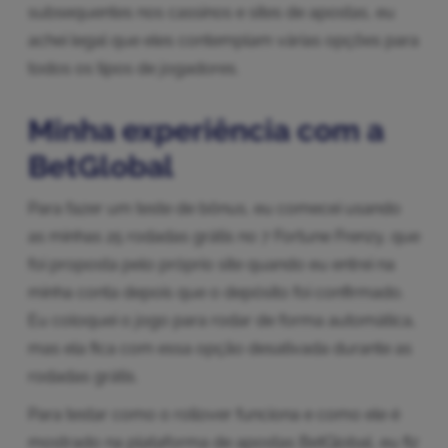
subsequentes nos cassinos e sites de apostas, eu
achei legal que eles contemplam várias opções para
todos os tipos de jogadores.
Minha experiência com a
BetGlobal
Para fazer um teste de bônus, eu comecei usando
as minhas 25 rodadas grátis no 7 Fortune Frenzy, que
foi proposta pelo próprio site quando eu entrei na
minha conta depois que o depósito foi confirmado.
Eu coloquei o jogo para rodar de forma automática,
mas ela fica com essa opção desativada durante as
rodadas grátis.
Para testar como o rollover funciona e como ele é
mostrado na plataforma de apostas BetGlobal, eu fiz