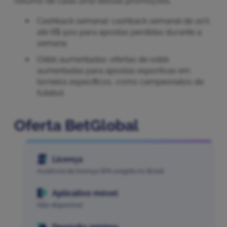
resumo de cada uma dessas promoções.
Cashback semanal: cashback semanal de 20%
até R$ 500 para apostas perdidas durante a
semana
Odds aumentadas: ofertas de odds
aumentadas para apostas esportivas em
torneios específicos, como campeonatos de
futebol
Oferta BetGlobal
Licença
Ausência da licença SPA exigida no Brasil
Aplicativo móvel
Não disponível