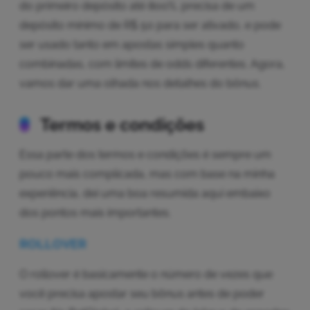
do primeiro depósito até 800%, precisa de um
depósito mínimo de R$ 50 para ser ativado, e pode
ser usado tanto em apostas simples quanto
combinadas, com limites de odds diferentes. Agora,
vamos dar uma olhada nos detalhes do bônus.
Termos e condições
Essa parte dos termos e condições é sempre um
pouco mais complicada, mas com base na minha
experiência, dei uma boa resumida aqui embaixo
dos pontos mais importantes.
ROLLOVER
O rollover é basicamente o número de vezes que
você precisa apostar seu bônus antes de poder