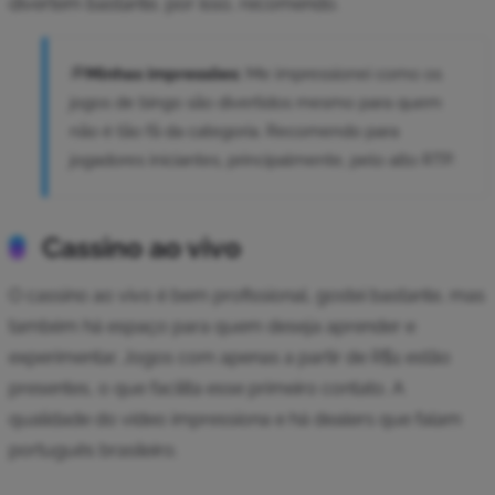
divertem bastante, por isso, recomendo.
💭
Minhas impressões:
Me impressionei como os
jogos de bingo são divertidos mesmo para quem
não é tão fã da categoria. Recomendo para
jogadores iniciantes, principalmente, pelo alto RTP.
Cassino ao vivo
O cassino ao vivo é bem profissional, gostei bastante, mas
também há espaço para quem deseja aprender e
experimentar. Jogos com apenas a partir de R$1 estão
presentes, o que facilita esse primeiro contato. A
qualidade do vídeo impressiona e há dealers que falam
português brasileiro.