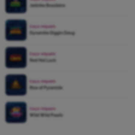
Jeitinho Brasileiro
Caça-níqueis
Dynamite Diggin Doug
Caça-níqueis
Red Hot Luck
Caça-níqueis
Rise of Pyramids
Caça-níqueis
Wild Wild Pearls