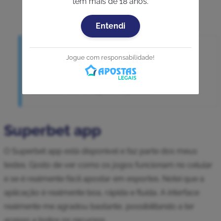
tem mais de 18 anos.
Entendi
💭
Minhas impressões:
Gostei bastante como o
Jogue com responsabilidade!
suporte é eficiente. Tanto o chat como o app
SuperSocial possuem opções agradáveis de
conversar com o suporte Superbet.
Superbet app
O Superbet app está disponível e faz parte dos meus
testes. Gosto de ver como os jogos funcionam no celular
e se é realmente fácil apostar em esportes. Notei que a
aplicação é realmente boa, rápida e fluida. A interface
realmente me agradou bastante, possibilitando a ter
acesso a todos os recursos.