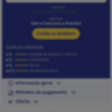
confiavel
Licença SPA/MF Nº 2.090/2024
SuperSpin
Gire e Concorra a Prêmios
Confira os detalhes!
Avaliação detalhada
4/5
Facilidade de depósitos e retiradas
5/5
Confiabilidade
4/5
Suporte
4.5/5
Variedade de ofertas
Informação geral
Métodos de pagamento
Oferta