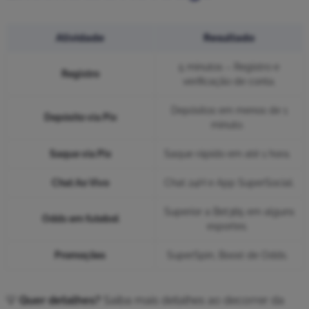
Atividade
Resultado
5 minutos – Registro e
Registro
verificação de conta.
Depósitos em menos de 1
Depósito via Pix
minuto.
Saque via Pix
Saque rápido em até 1 hora.
Chat Ao Vivo
Chat 24H e App SuperSocial.
Superior a Bet365 em alguns
Odds em futebol
esportes.
Promoções
SuperSpin, Boost de Odds.
💡
Quer detalhes?
Saiba mais detalhes ao decorrer da