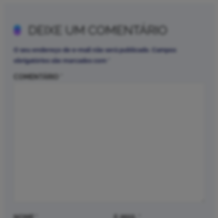
DEIXE UM COMENTÁRIO
O seu endereço de e-mail não será publicado.
Campos
obrigatórios são marcados com
*
COMENTÁRIO
*
NOME
*
E-MAIL
*