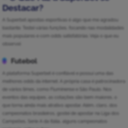
Destacar?
A Superbet apostas esportivas é algo que me agradou
bastante. Testei várias funções, focando nas modalidades
mais populares e com odds satisfatórias. Veja o que eu
observei:
Futebol
A plataforma Superbet é confiável e possui uma das
melhores odds da internet. A própria casa é patrocinadora
de vários times, como Fluminense e São Paulo. Nos
eventos das equipes, as cotações são bem maiores, o
que torna ainda mais atrativo apostar. Além, claro, dos
campeonatos brasileiros, gostei de apostar na Liga dos
Campeões, Serie A da Itália, alguns campeonatos