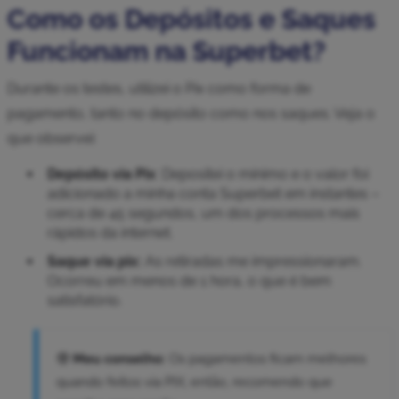
Como os Depósitos e Saques
Funcionam na Superbet?
Durante os testes, utilizei o Pix como forma de
pagamento, tanto no depósito como nos saques. Veja o
que observei:
Depósito via Pix
: Depositei o mínimo e o valor foi
adicionado a minha conta Superbet em instantes –
cerca de 45 segundos, um dos processos mais
rápidos da internet.
Saque via pix:
As retiradas me impressionaram.
Ocorreu em menos de 1 hora, o que é bem
satisfatório.
🤓
Meu conselho:
Os pagamentos ficam melhores
quando feitos via PIX, então, recomendo que