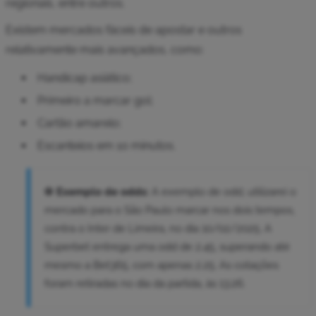
regionais, entre outros.
Existem mercados fáceis de apostar e outros
relativamente mais avançados, como:
Handicap asiático;
Primeiro a marcar gol;
Cartão amarelo;
Escanteios em 10 minutos.
⚽
Exemplo de odds:
A exemplo de odd, utilizarei o
mercado para o São Paulo marcar nos dois tempos,
contra o Inter de Limeira, no dia 10/02/2025. A
Superbet entrega uma odd de 2.45, superando até
mesmo a Bet365, com apenas 2.25. As cotações
foram retiradas no dia da partida, às 13:26.