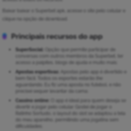
Baixar baixar o Superbet apk, acesse o site pelo celular e
clique na opção de download.
Principais recursos do app
SuperSocial:
Opção que permite participar de
conversas com outros membros da Superbet, ter
acesso a palpites, blogs de ajuda e muito mais;
Apostas esportivas:
Apostas pelo app é divertido e
bem fácil. Todos os esportes estarão lhe
aguardando. Eu fiz uma aposta no futebol, e não
precisei sequer levantar da cama;
Cassino online:
O app é ideal para quem deseja se
divertir e jogar pelo celular. Gostei de jogar o
Ratinho Sortudo, o layout do slot se adaptou a tela
do meu aparelho, permitindo uma jogatina sem
dificuldades;