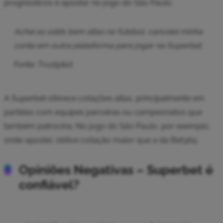
prognósticos e apostar no jogo do São Paulo.
Achei as odds bem altas no futebol, cancelei minha
conta em outra plataforma para jogar na Superbet.
Fonte: Trustpilot
A Superbet oferece cotações altas, principalmente em
partidas com equipes parceiras ou campeonatos que
também patrocina. No jogo do São Paulo, por exemplo,
onde apostei, obtive cotação maior que a da Bet365.
Opiniões Negativas – Superbet é
confiável?