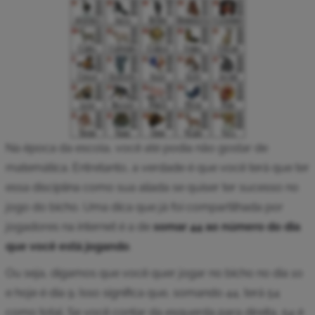
Na época da escola, você até podia não gostar de
matemática. Entretanto, a verdade é que você terá que ter
essa disciplina como sua aliada se quiser ter sucesso no
jogo do bicho. Uma dica que já foi compartilhada por
jogadores na internet é a de
somar 44 ao número do dia
que você está jogando
.
Ou seja, digamos que você quer jogar no bicho no dia 10
e hoje é dia 9. Isso significa que, somando 44, terá 54
como total. Se você contar da esquerda para direita, 54 é