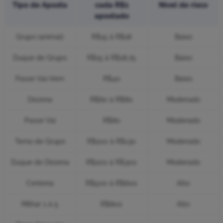
Tipo de Aposta
cada R$1
Nível de risco
apostado
Grupo (animal)
R$15 à R$18
Baixo
Duque de Grupo
R$15 à R$18,75
Baixo
Passe Vai-Vem
R$40
Baixo
Dezena
R$60 à R$80
Moderado
Passe Vai
R$80
Moderado
Terno de Grupo
R$100 à R$130
Moderado
Duque de Dezena
R$200 à R$300
Moderado
Centena
R$500 à R$600
Alto
Milhar 1 à 5
R$800
Alto