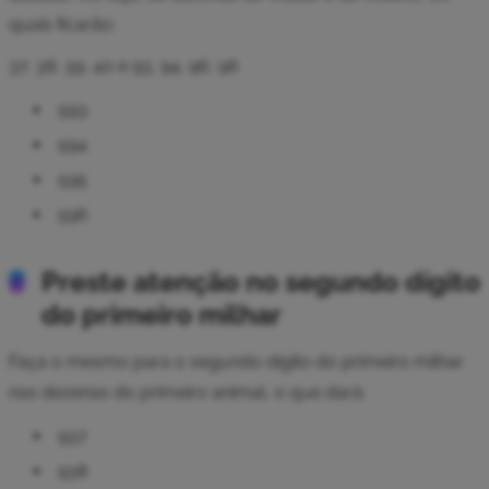
quais ficarão:
37, 38, 39, 40 e 93, 94, 96, 96
593
594
595
596
Preste atenção no segundo dígito
do primeiro milhar
Faça o mesmo para o segundo dígito do primeiro milhar
nas dezenas do primeiro animal, o que dará:
937
938