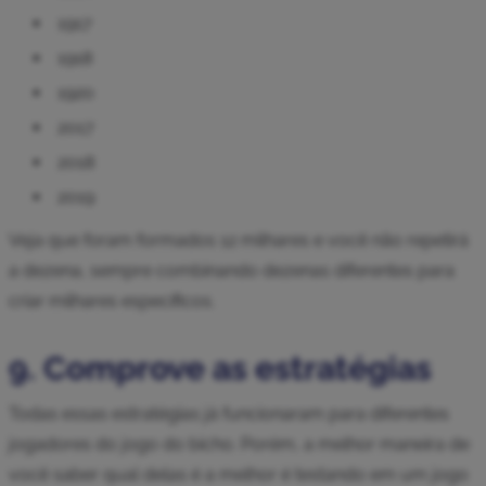
1917
1918
1920
2017
2018
2019
Veja que foram formados 12 milhares e você não repetirá
a dezena, sempre combinando dezenas diferentes para
criar milhares específicos.
9. Comprove as estratégias
Todas essas estratégias já funcionaram para diferentes
jogadores do jogo do bicho. Porém, a melhor maneira de
você saber qual delas é a melhor é testando em um jogo