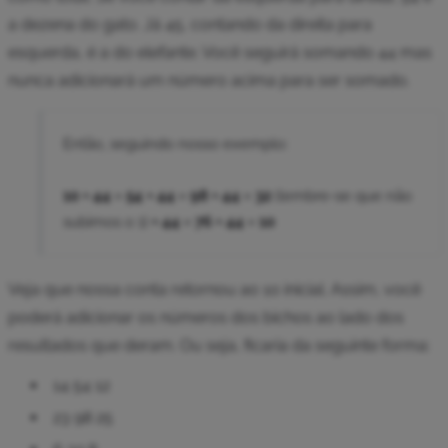
a dezena do gato. Já 45, contando da direita para
esquerda, é a do elefante. Você seguirá somando 44 mas
nunca adicionará um número acima para ser somado.
Então, seguindo nosso exemplo:
10 + 44 = 54 + 44 = 98 + 44 = 32
(lembre-se que não
subimos o 1)
+ 44 = 76 + 44 = 10
Veja que nossa conta retornou ao 10 inicial. Assim, você
poderá adicionar os números dos bichos ao lado dos
resultados que deram. Ou seja, ficaria da seguinte forma:
14 54 12
23 98 25