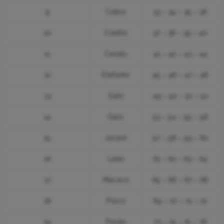
9
Cobra
33 – 34 – 35 – 36
10
Coelho
37 – 38 – 39 – 40
11
Cavalo
41 – 42 – 43 – 44
12
Elefante
45 – 46 – 47 – 48
13
Galo
49 – 50 – 51 – 52
14
Gato
53 – 54 – 55 – 56
15
Jacaré
57 – 58 – 59 – 60
16
Leâo
61 – 62 – 63 – 64
17
Macaco
65 – 66 – 67 – 68
18
Porco
69 – 70 – 71 – 72
19
Pavâo
73 – 74 – 75 – 76