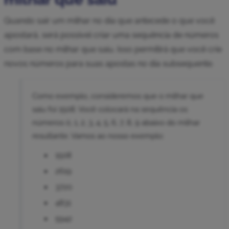
Quando sair um milhar no dia que antecede o que você
apostará, será possível criar uma sequência de números
com base no milhar que saiu. Isso permitirá que você crie
novos números para suas apostas no dia subsequente.
Como exemplo, consideremos que o milhar que
saiu foi 1508. Você colocará na sequência os
números 0, 1, 2, 3, 4, 5, 6, 7, 8, 9 abaixo do milhar
resultante. Vamos ao nosso exemplo:
1508
2619
3720
4831
5942