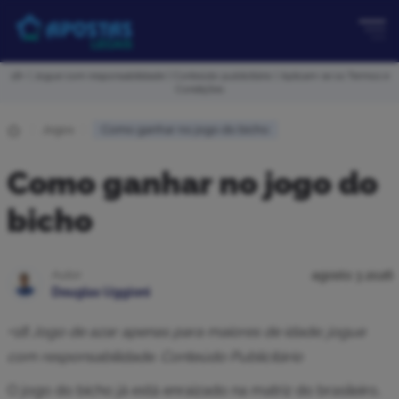
Me
18+ | Jogue com responsabilidade | Conteúdo publicitário | Aplicam-se os Termos e
Condições
Jogos
Como ganhar no jogo do bicho
Como ganhar no jogo do
bicho
Autor
agosto 3 2026
Douglas Uggioni
+18 Jogo de azar apenas para maiores de idade; jogue
com responsabilidade. Conteúdo Publicitário
O jogo do bicho já está enraizado na matriz do brasileiro,