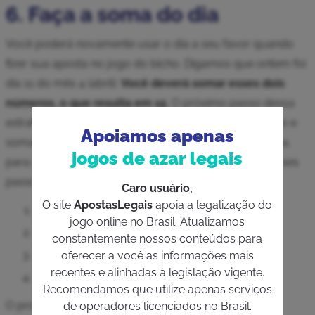
6. Faça a soma do dia
Você poderá novamente usar o dia a seu favor quando
fizer sua aposta no jogo do bicho. Digamos que ontem foi
dia 11 do mês 4 (abril).
Você deverá somar esses dois
números, o que resulta em 15
. O próximo passo dessa
estratégia é colocar o 15 abaixo do 11 em seu caderno e
Apoiamos apenas
somar o 4 novamente. Ou seja, 15+4 dará 18. Em suma,
jogos de azar legais
para aplicar essa estratégia, você seguirá fazendo esses
passos até obter 4 sequências, sendo elas:
Caro usuário,
O site
ApostasLegais
apoia a legalização do
11 + 4 = 15
jogo online no Brasil. Atualizamos
15 + 4 = 19
constantemente nossos conteúdos para
19 + 4 = 23
oferecer a você as informações mais
recentes e alinhadas à legislação vigente.
23 + 4 = 27
Recomendamos que utilize apenas serviços
O próximo passo dessa estratégia é riscar o primeiro
de operadores licenciados no Brasil.