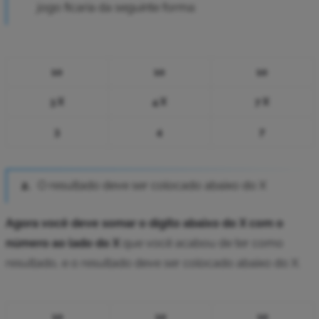
jogo ficaria da seguinte forma:
10
10
10
3 X
4 X
7 X
3
4
7
O resultado deve ser colocado abaixo do X
Agora você deve somar o dígito abaixo do X com o
número ao lado do X
que você acabou de ter como
resultado, e o resultado deve ser colocado abaixo do X.
10
10
10