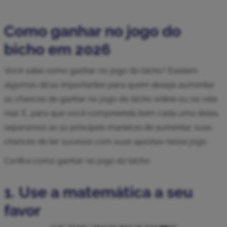
Como ganhar no jogo do
bicho em 2026
Você sabe como ganhar no jogo do bicho? Existem
algumas dicas importantes para quem deseja aumentar
as chances de ganhar no jogo do bicho online ou na vida
real. E, para que você compreenda bem cada uma delas,
separamos as 10 principais maneiras de aumentar suas
chances de ter sucesso com suas apostas nesse jogo.
Confira como ganhar no jogo do bicho:
1. Use a matemática a seu
favor