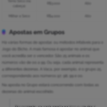
Terno Seco (na
R$3.000
Alto
cabeça)
Milhar a Seco
R$4.000
Alto
Apostas em Grupos
Há várias formas de apostar, ou métodos infalíveis para o
Jogo do Bicho. A mais famosa é apostar no animal que
você acredita ser o vencedor. São 25 animais e os
números vão de 00 a 99. Ou seja, cada animal representa
4 diferentes dezenas. A Vaca, por exemplo, é o grupo 25,
correspondendo aos números 97, 98, 99 e 00.
Na aposta no Grupo estará concorrendo com todas as
dezenas do animal escolhido.
Por exemplo, se você aposta na Vaca e um dos 5