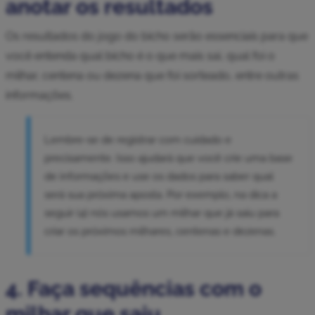
anotar os resultados
Os resultados do jogo do bicho serão essenciais para que
você entenda qual bicho é o que mais sai, qual foi o
milhar, centena ou dezena que foi sorteado, entre outras
informações.
Lembre-se de registrar com cuidado e
precisamente. Isso ajudará que você crie uma base
de informações e use os dados para saber qual
será sua próxima aposta. Por exemplo, na dica a
seguir (4) nós usamos um milhar que já saiu para
criar os próximos milhares, centenas e dezenas.
4. Faça sequências com o
milhar que saiu