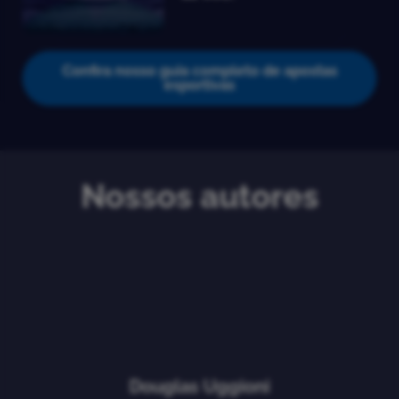
Confira nosso guia completo de apostas
esportivas
Nossos autores
Douglas Uggioni