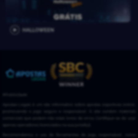
HALLOWEEN
#Publicidade
Apostas Legais é um site informativo sobre apostas esportivas online,
promovendo o jogo seguro e responsável. O site contém materiais
comerciais que podem não estar livres de erros. Certifique-se de usar
apenas operadores licenciados na sua jurisdiçã.
Recomendamos o uso de ferramentas de jogo responsável, como