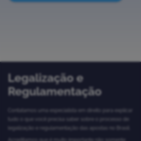
Legalização e
Regulamentação
Contatamos uma especialista em direito para explicar
tudo o que você precisa saber sobre o processo de
legalização e regulamentação das apostas no Brasil.
Acreditamos que é muito importante não somente