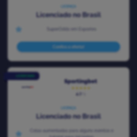
LICENÇA
Licenciado no Brasil
SuperOdds em Esportes
Confira a oferta!
LICENCIADO
Sportingbet
4.7
/5
LICENÇA
Licenciado no Brasil
Cotas aumentadas para alguns eventos e