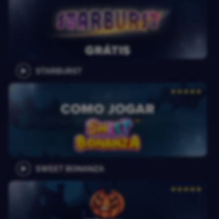
STARBURST
SWEET BONANZA