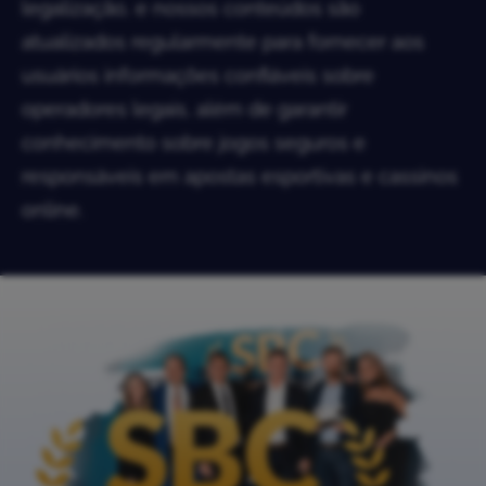
legalização, e nossos conteúdos são
atualizados regularmente para fornecer aos
usuários informações confiáveis sobre
operadores legais, além de garantir
conhecimento sobre jogos seguros e
responsáveis em apostas esportivas e cassinos
online.