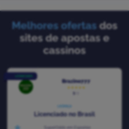
Melhores ofertas
dos
sites de apostas e
cassinos
LICENCIADO
Brazino777
5
/5
LICENÇA
Licenciado no Brasil
SuperOdds em Esportes