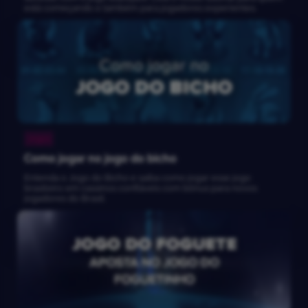
está começando e também para jogadores experientes.
Jogos
Como jogar no jogo do bicho
Entenda o Jogo do Bicho e saiba como jogar esse jogo
brasileiro em cassinos confiáveis com bônus para novos
jogadores do Brasil.