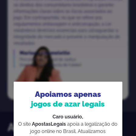
os direitos dos consumidores brasileiros e garante
informações claras sobre os riscos associados ao
jogo. Em contrapartida, no que se refere aos
regulamentos antilavagem e anticorrupção, a Lei
estabelece diretrizes essenciais para salvaguardar a
integridade do mercado e prevenir a manipulação de
resultados.
Mariana Chamelette
Procurador do Tribunal de Justiça
Desportiva da Federação de Futebol
Apoiamos apenas
jogos de azar legais
Caro usuário,
Análises
O site
ApostasLegais
apoia a legalização do
jogo online no Brasil. Atualizamos