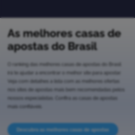
As melhores casas de
apostas do Brasil
O ranking das melhores casas de apostas do Brasil
irá te ajudar a encontrar o melhor site para apostar.
Veja com detalhes a lista com as melhores ofertas
nos sites de apostas mais bem recomendadas pelos
nossos especialistas. Confira as casas de apostas
mais confiáveis.
Descubra as melhores casas de apostas