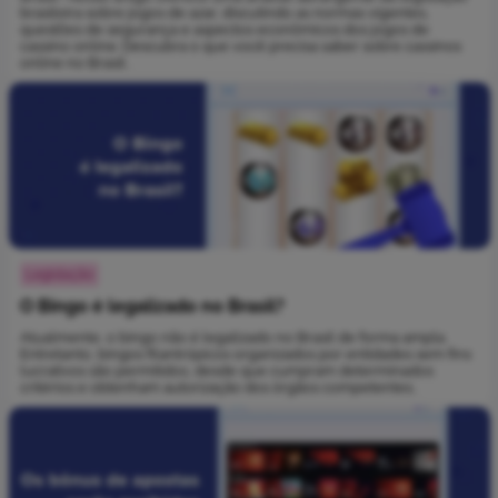
brasileira sobre jogos de azar, discutindo as normas vigentes,
questões de segurança e aspectos econômicos dos jogos de
cassino online. Descubra o que você precisa saber sobre cassinos
online no Brasil.
Legislação
O Bingo é legalizado no Brasil?
Atualmente, o bingo não é legalizado no Brasil de forma ampla.
Entretanto, bingos filantrópicos organizados por entidades sem fins
lucrativos são permitidos, desde que cumpram determinados
critérios e obtenham autorização dos órgãos competentes.