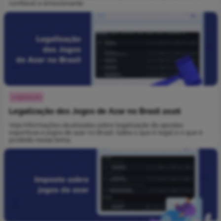
confiável e emocionante.
Legislação
Legalização dos Jogos de Azar no Brasil 2026
Veja informações atualizadas sobre legalização de apostas
esportivas e jogos de azar no Brasil. Saiba o que é legal e o que é
proibido nesse tema.