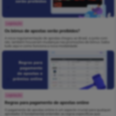
Legislação
Os bônus de apostas serão proibidos?
A nova regulamentação de apostas chegou ao Brasil, e junto com
isto, também houveram mudanças nas promoções de bônus. Saiba
tudo aqui e como funciona a nova modalidade.
Legislação
Regras para pagamento de apostas online
O pagamento de apostas online é um aspecto crucial para qualquer
apostador. É fundamental entender as regras específicas que