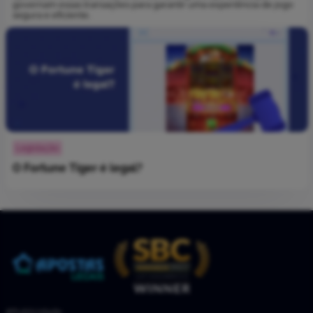
governam essas transações para garantir uma experiência de jogo
segura e eficiente.
Legislação
O Fortune Tiger é legal?
#Publicidade