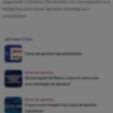
cegamente. Combine a ferramenta com sua experiência e
inteligência para tomar decisões estratégicas e
consistentes!
ARTIGOS ÚTEIS
Casas de apostas regulamentadas
Dicas de apostas
Alavancagem de Banca: o que é e como usar
essa estratégia de apostas?
Dicas de apostas
O que é uma margem nas casas de apostas
esportivas?