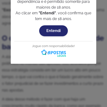
dependência e é permitido somente para
você irá inserir o valor do seu aporte. Já no menu
maiores de 18 anos.
“Escolha sua estratégia”
você irá selecionar se quer uma
Ao clicar em
"Entendi"
, você confirma que
alavancagem de banca conservadora, moderada ou
tem mais de 18 anos.
agressiva. Depois, basta clicar em
“Confirmar”
.
Entendi
O que é uma alavancagem de
banca?
Jogue com responsabilidade!
A alavancagem de banca é um assunto bastante
polêmico no mundo das apostas. Isso acontece porque
essa estratégia consiste em ter um lucro alto em pouco
tempo, o que vai contra o que é falado geralmente sobre
o fator prejudicial de se fazer investimentos a curto prazo
nas apostas.
A ideia desse método é fazer com que haja um
crescimento muito rápido da banca, como por exemplo