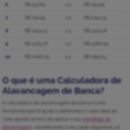
6
R$ 537.82
1,2
R$ 752.95
7
R$ 752.95
1,2
R$ 1054.13
8
R$ 1054.13
1,2
R$ 1475.78
9
R$ 1475.78
1,2
R$ 2066.09
10
R$ 2066.09
1,2
R$ 2892.53
O que é uma Calculadora de
Alavancagem de Banca?
A calculadora de alavancagem de banca é uma
ferramenta que te ajuda a determinar o valor ideal de
cada aposta na hora de aplicar a sua
estratégia de
alavancagem
, considerando o seu saldo disponível, as