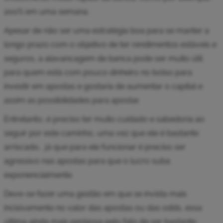
200% em uma semana.
Apesar de não ser uma estratégia boa para se manter a
longo prazo com o objetivo de ter rendimentos estáveis e
seguros, a alavancagem de banca pode ser muito útil
para quem está com pouco dinheiro no bolso para
investir em apostas e gostaria de aumentar o capital e
assim as possibilidades para apostar.
Entretanto, é preciso ter muito cuidado e sabedoria ao
seguir por este caminho, uma vez que ele é bastante
arriscado, já que para ele funcionar é preciso ser
agressivo nas apostas para que o lucro suba
exponencialmente.
Deve-se fazer uma gestão em que se invista mais
incisivamente no valor das apostas ou das odds, essa
última ainda mais perigosa pelo fato de ser bastante