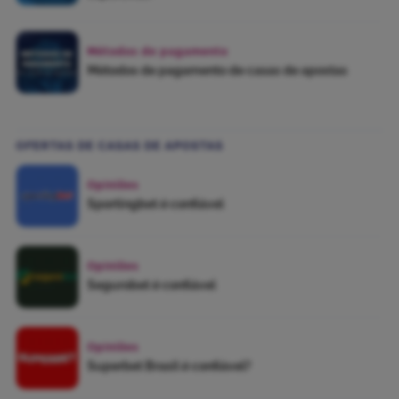
Métodos de pagamento
Métodos de pagamento de casas de apostas
OFERTAS DE CASAS DE APOSTAS
Opiniões
Sportingbet é confiável
Opiniões
Segurobet é confiável
Opiniões
Superbet Brasil é confiável?