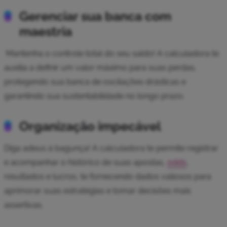
Gerenciar sua banca com
maestria
Mantenha o controle total do seu saldo! A calculadora te
auxilia a definir um valor máximo para suas perdas,
protegendo sua banca de oscilações drásticas e
garantindo sua sustentabilidade no longo prazo.
Organização impecável
Diga adeus à bagunça! A calculadora te permite registrar
e acompanhar o histórico de suas apostas,
odds
,
resultados e lucros, te fornecendo dados valiosos para
aprimorar suas estratégias e tomar decisões mais
assertivas.