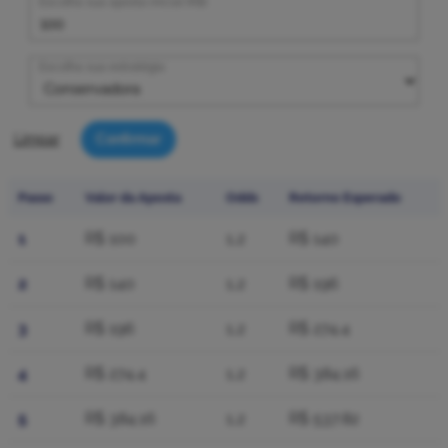
Escolha sua aposta inicial (R$)
Escolha sua estratégia
Passo
Valor da Aposta
Odds
Retorno Esperado
1
R$ 100
1,2
R$ 140
2
R$ 140
1,2
R$ 196
3
R$ 196
1,2
R$ 274.4
4
R$ 274.4
1,2
R$ 384.16
5
R$ 384.16
1,2
R$ 537.82