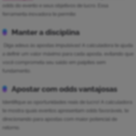
odds do evento e seus objetivos de lucro. Essa
ferramenta inovadora te permite:
Manter a disciplina
Diga adeus às apostas impulsivas! A calculadora te ajuda
a definir um valor máximo para cada aposta, evitando que
você comprometa seu saldo em palpites sem
fundamento.
Apostar com odds vantajosas
Identifique as oportunidades reais de lucro! A calculadora
te mostra quais eventos apresentam odds favoráveis, te
direcionando para apostas com maior potencial de
retorno.