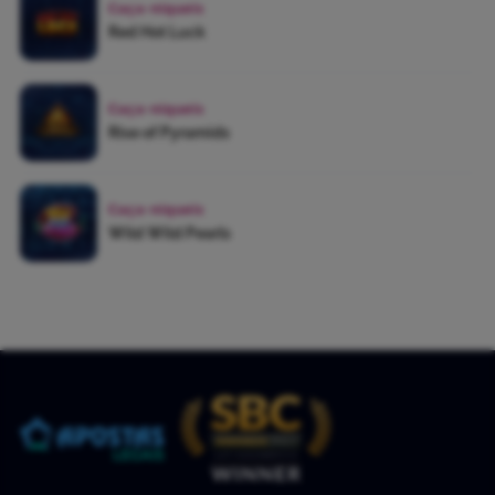
Caça-níqueis
Red Hot Luck
Caça-níqueis
Rise of Pyramids
Caça-níqueis
Wild Wild Pearls