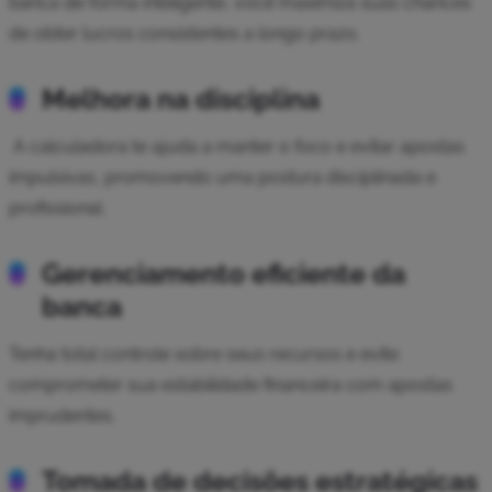
banca de forma inteligente, você maximiza suas chances
de obter lucros consistentes a longo prazo.
Melhora na disciplina
A calculadora te ajuda a manter o foco e evitar apostas
impulsivas, promovendo uma postura disciplinada e
profissional.
Gerenciamento eficiente da
banca
Tenha total controle sobre seus recursos e evite
comprometer sua estabilidade financeira com apostas
imprudentes.
Tomada de decisões estratégicas