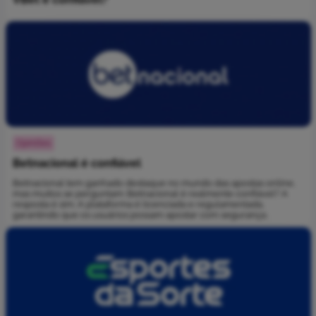
Opiniões
Betnacional é confiável
Betnacional tem ganhado destaque no mundo das apostas online,
mas muitos se perguntam: Betnacional é realmente confiável? A
resposta é sim. A plataforma é licenciada e regulamentada,
garantindo que os usuários possam apostar com segurança.