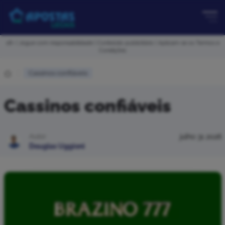
Me
18+ | Jogue com responsabilidade | Conteúdo publicitário | Aplicam-se os Termos e
Condições
Cassinos confiáveis
Cassinos confiáveis
Autor
julho 31 2026
Douglas Uggioni