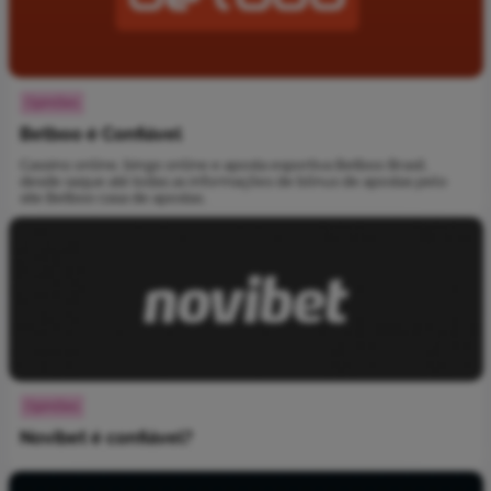
Opiniões
Betboo é Confiável
Cassino online, bingo online e aposta esportiva Betboo Brasil,
desde saque até todas as informações de bônus de apostas pelo
site Betboo casa de apostas.
Opiniões
Novibet é confiável?