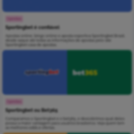
Opiniões
Sportingbet é confiável
Apostas online, bingo online e aposta esportiva Sportingbet Brasil,
desde saque até todas as informações de apostas pelo site
Sportingbet casa de apostas.
Opiniões
Sportingbet ou Bet365
Comparamos o Sportingbet e o bet365, e descobrimos qual deles
possui a maior vantagem para usuários brasileiros. Veja quem tem
as melhores odds e ofertas.