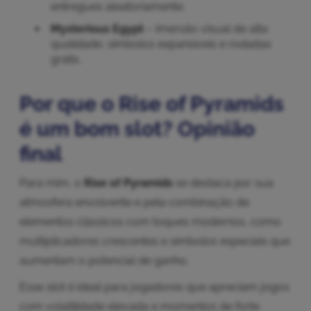
entregues aleatoriamente;
Mysterious Egypt
– Imersão visual de alta
qualidade, símbolos expansíveis e rodadas
grátis.
Por que o Rise of Pyramids
é um bom slot? Opinião
final
Para mim, o
Rise of Pyramids
se destaca por sua
atmosfera envolvente e pela combinação de
elementos clássicos com toques modernos, como
multiplicadores crescentes e símbolos especiais que
aumentam o potencial de ganho.
Esse slot é ideal para jogadores que apreciam jogos
com volatilidade elevada e momentos de forte