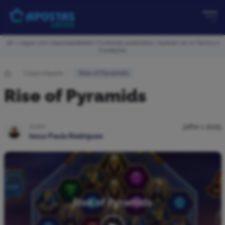
Me
18+ | Jogue com responsabilidade | Conteúdo publicitário | Aplicam-se os Termos e
Condições
Caça-níqueis
Rise of Pyramids
Rise of Pyramids
Autor
julho 1 2025
Iesus Paulo Rodrigues
Rise of Pyramids