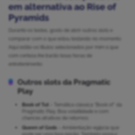
em alternativa ao Rise of
Pyramids
Durante os testes, gosto de abrir outros slots e
comparar com o que estou testando no momento.
Aqui estão os títulos selecionados por mim e que
com certeza lhe trarão boas horas de
entretenimento:
Outros slots da Pragmatic
Play
Book of Tut
– Temática clássica “Book of” da
Pragmatic Play. Boa volatilidade e com
chances atrativas de retornos;
Queen of Gods
– Ambientação egípcia que
pode ser uma boa opção. Também possui