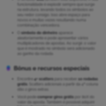
funcionalidade é explodir sempre que surge
na estrutura, levando todos os símbolos ao
seu redor consigo. Isso abre espaço para
novos e muitas vezes resultando numa
combinação vencedora;
O
símbolo do dinheiro
aparece
aleatoriamente e pode apresentar vários
multiplicadores de apostas. Ao surgir, o valor
que é mostrado no símbolo será adicionado
ao ganho da rodada.
Bônus e recursos especiais
Encontre
4+ scatters
para receber
10 rodadas
grátis
. Scatters adicionais a partir da 4ª coluna
dão 2 giros extras;
Você pode
comprar giros grátis
por 80X do
valor da aposta. Também é possível adquirir