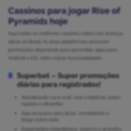
Cassinos para jogar Rise of
Pyramids hoje
Aqui estão os melhores cassinos online com licenças
ativas no Brasil. As duas plataformas possuem
promoções disponíveis para aproveitar, apps para
Android e iOS, entre outras funcionalidades.
Superbet – Super promoções
diárias para registrados!
Atendimento via e-mail, chat e telefone, todos
rápidos e eficientes
App exclusivo para dicas, comentários e
blogs sobre slots
Pagamentos instantâneos, seguros e gratuitos