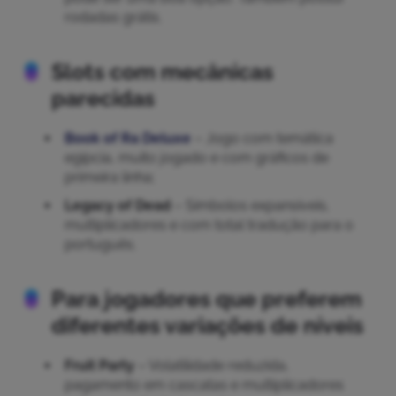
rodadas grátis.
Slots com mecânicas
parecidas
Book of Ra Deluxe
– Jogo com temática
egípcia, muito jogado e com gráficos de
primeira linha;
Legacy of Dead
– Símbolos expansíveis,
multiplicadores e com total tradução para o
português.
Para jogadores que preferem
diferentes variações de níveis
Fruit Party
– Volatilidade reduzida,
pagamento em cascatas e multiplicadores