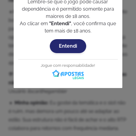
recursos de giros grátis.”
– Usuário
JadeBowley
Lembre-se que o jogo pode causar
dependência e é permitido somente para
🔹
Minha opinião:
O slot oferece um visual realmente
maiores de 18 anos.
bonito e cativante. Os recursos especiais entram
Ao clicar em
"Entendi"
, você confirma que
para somar ainda mais no jogo, o tornando uma
tem mais de 18 anos.
opção ideal para todos que estão começando ou já
têm experiência no cassino. Eu gostei principalmente
Entendi
do formato da estrutura: é diferente e incomum, mas
ajuda bastante nas rodadas vencidas.
Jogue com responsabilidade!
💬 “
Parece meio genérico. Não é um slot ruim, mas
não há nada de novo no Rise of Pyramids.”
–
Usuário
itscarlthegambler
🔹
Minha opinião:
Eu gostei da temática e o slot não
é ruim, mas demora um pouco até se adaptar ao
estilo. Sua estrutura não é fácil de achar e o alto RTP
colabora para retornos com frequência mediana.