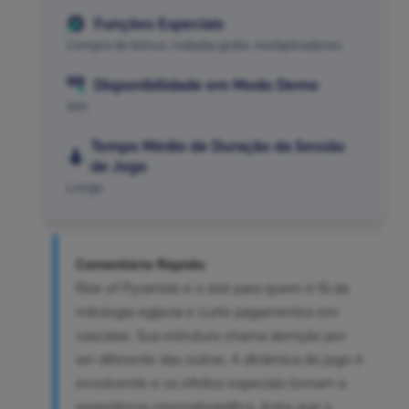
Funções Especiais
Compra de bônus, rodadas grátis, multiplicadores
Disponibilidade em Modo Demo
Sim
Tempo Médio de Duração da Sessão
de Jogo
Longo
Comentário Rápido
:
Rise of Pyramids é o slot para quem é fã da
mitologia egípcia e curte pagamentos em
cascatas. Sua estrutura chama atenção por
ser diferente das outras. A dinâmica do jogo é
envolvente e os efeitos especiais tornam a
experiência cinematográfica. Acha que o