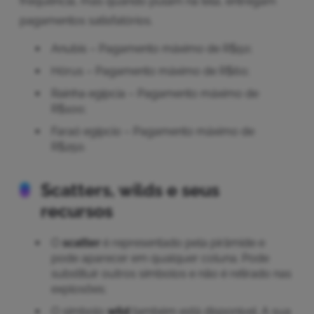
frequência, mas quando pulam na tela, entregam
pagamentos satisfatórios.
Anubis – Pagamento máximo de R$50;
Hórus – Pagamento máximo de R$60;
Rainha egípcia – Pagamento máximo de
R$100;
Faraó egípcio – Pagamento máximo de
R$250.
Scatters, wilds e seus
recursos
O
scatter
é representado pela pirâmide e
pode aparecer em qualquer coluna. Pode
substituir outros símbolos e não é retirado nas
explosões;
O símbolo
wild
também está disponível. A sua