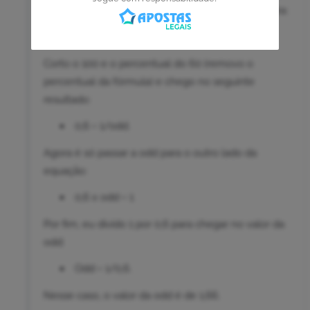
os valores na fórmula, ela fica da seguinte maneira:
60% = 1/odd x 100.
Corto o 100 e o percentual do 60 (removo o
percentual da fórmula) e chego no seguinte
resultado:
0,6 = 1/odd.
Agora é só passar a odd para o outro lado da
equação:
0,6 x odd = 1
Por fim, eu divido 1 por 0,6 para chegar no valor da
odd:
Odd = 1/0,6.
Nesse caso, o valor da odd é de 1,66.