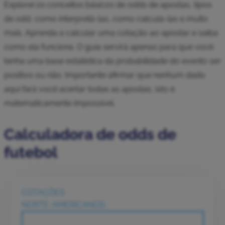
Explorei os conceitos básicos de odds de apostas, tipos
de odd, como interpretá-las, como calculá-las e muito
mais. Aprenda a calcular uma cotação ao apostar e saiba
como ela funciona. O guia servirá apenas para que você
tenha uma base estatística da probabilidade do evento ser
positivo ou não. Importante afirmar que nenhum dado
aqui fará você acertar todas as apostas, isto é
matematicamente impossível.
Calculadora de odds de
futebol
COTAÇÕES
NORTE-AMERICANOS