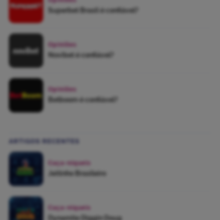
Opiniões
Superbet Brasil é confiável?
Opiniões
Novibet é confiável?
Opiniões
Betboom é confiável?
ARTIGOS RECENTES
Caça-níqueis
Jeitinho Brasileiro
Caça-níqueis
Dynamite Diggin Doug