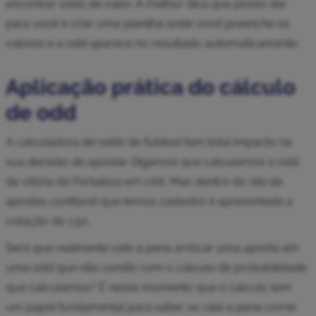
encontrar odds de valor. A melhor dica que posso dar
para você é criar uma planilha onde você preenche os
valores e a odd aparece no resultado automaticamente.
Aplicação prática do cálculo
de odd
A calculadora de odds de futebol tem total impacto na
sua decisão de apostar. Digamos que calculamos a odd
da vitória do Fortaleza em 1.66. Mas dentro do site de
apostas confiável que temos cadastro é apresentada a
cotação de 1.50.
Será que realmente vale a pena arriscar uma aposta em
uma odd que não condiz com o cálculo de probabilidade
que calculamos? É nesse momento que o cálculo tem
um papel fundamental para saber se vale a pena correr