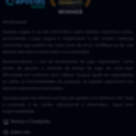
#Publicidade
Apostas Legais é um site informativo sobre apostas esportivas online,
promovendo o jogo seguro e responsável. O site contém materiais
comerciais que podem não estar livres de erros. Certifique-se de usar
apenas operadores licenciados na sua jurisdiçã.
Recomendamos o uso de ferramentas de jogo responsável, como
limites de apostas e controle de tempo de jogo. Se você tiver
dificuldade em controlar seus hábitos, busque ajuda de especialistas
ou utilize as funcionalidades de proteção ao jogador disponíveis nos
sites dos operadores licenciados.
ApostasLegais não oferece serviços de apostas com dinheiro real. Todo
o conteúdo é de caráter educacional e informativo. Jogue com
responsabilidade.
Termos e Condições
Sobre nós