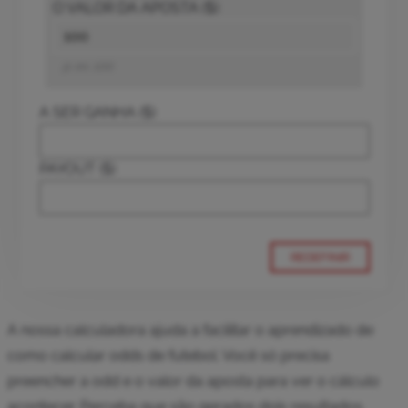
O VALOR DA APOSTA ($)
p. ex. 100
A SER GANHA ($)
PAYOUT ($)
REDEFINIR
A nossa calculadora ajuda a facilitar o aprendizado de
como calcular odds de futebol. Você só precisa
preencher a odd e o valor da aposta para ver o cálculo
acontecer. Perceba que são gerados dois resultados.