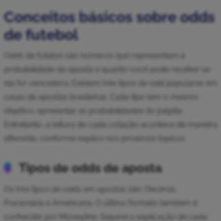
Conceitos básicos sobre odds
de futebol
Odds de futebol são números que representam a
probabilidade da aposta e quanto você pode receber se
ela for vencedora. Existem três tipos de odd populares em
casas de apostas brasileiras. Cada tipo tem o mesmo
objetivo: apresentar as probabilidades do palpite.
Entretanto, a leitura de cada cotação acontece de maneira
diferente, conforme explico nos próximos tópicos.
Tipos de odds de aposta
Os três tipos de odds em apostas são: Decimal,
Fracionária e Americana. O último formato também é
conhecido por Moneyline. Separei a explicação de cada