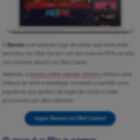
O
Bacará
é um popular jogo de cartas que você pode
encontrar no CBet. Ele tem um dos maiores RTPs da lista,
com incríveis 98,50% no CBet Casino.
Ademais, o
bacara online valendo dinheiro
oferece uma
mistura de sorte e estratégia, tornando-o perfeito para
jogadores que gostam de jogos de cartas e estão
procurando por altos retornos.
Jogue Bacará na CBet Casino!