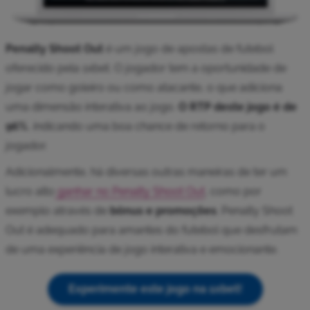
Penalty Shoot Out
é um jogo de apostas de futebol
oferecido pela 1xbet. O jogador tem a oportunidade de
jogar como goleiro ou como atacante, o que adiciona
uma dimensão interativa ao jogo.
O RTP deste jogo é de
96%
, indicando uma boa chance de retorno para o
jogador.
Adicionalmente, há diversas outras maneiras de ter um
lucro alto
ganhar no Penalty Shoot Out
, como por
exemplo através de
bônus e promoções
. Penalty Shoot
Out é adequado para amantes do futebol que desfrutam
de uma experiência de jogo interativa e emocionante.
Experimente este jogo na 1xbet!