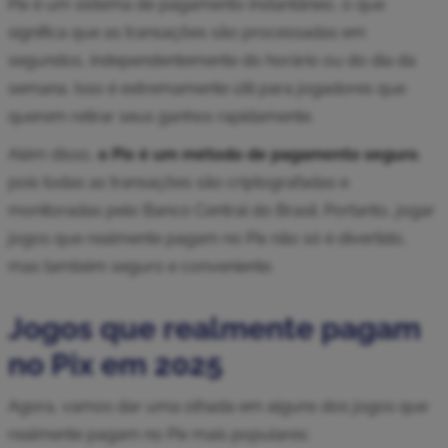
Pix é um sistema de pagamento instantâneo, o que
significa que as transações são processadas em
segundos, independentemente do horário ou do dia da
semana. Isso é extremamente útil para jogadores que
querem retirar seus ganhos rapidamente.
Além disso,
o Pix é um método de pagamento seguro
,
pois todas as transações são criptografadas e
monitoradas pelo Banco Central do Brasil. Portanto, jogar
jogos que realmente pagam no Pix não só é divertido,
mas também seguro e conveniente.
Jogos que realmente pagam
no Pix em 2025
Agora, vamos dar uma olhada em alguns dos jogos que
realmente pagam no Pix mais populares: