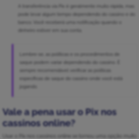
A transferência via Pix é geralmente muito rápida, mas
pode levar algum tempo dependendo do cassino e do
banco. Você receberá uma notificação quando o
dinheiro estiver em sua conta.
Lembre-se, as políticas e os procedimentos de
saque podem variar dependendo do cassino. É
sempre recomendável verificar as políticas
específicas de saque do cassino onde você está
jogando.
Vale a pena usar o Pix nos
cassinos online?
Usar o Pix nos cassinos online se tornou uma opção muito