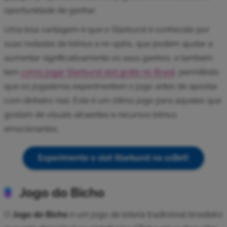
oportunidade de ganhar.
Uma boa vantagem é que o Starburst é conhecido por
suas rodadas de bônus e re-spins, que podem ajudar a
aumentar significativamente os seus ganhos, e também
tem
como jogar Starburst slot grátis no Brasil
, permitindo
que os jogadores experimentem o jogo antes de apostar
com dinheiro real. Este é um ótimo jogo para aqueles que
gostam de visuais atraentes e recursos bônus
emocionantes.
Experimente o slot Starburst na 1xBet!
Jogo do Bicho
O
Jogo do Bicho
é um jogo de loteria tradicional brasileiro