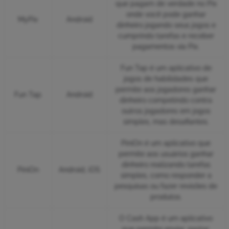
que pagam de verdade no Pix
onde você pode ganhar
MyPix
Android
dinheiro jogando seus jogos e
cumprindo tarefas e receber
pagamentos via Pix.
Fun Tap é um aplicativo de
jogos de habilidades que
permite aos jogadores ganhar
Fun Tap
Android
dinheiro competindo contra
outros jogadores em jogos
simples, mas desafiantes.
PiniOn é um aplicativo que
permite aos usuários ganhar
dinheiro realizando tarefas
PiniOn
Android, iOS
simples, como responder a
pesquisas ou fazer revisões de
produtos.
O Cash App é um aplicativo