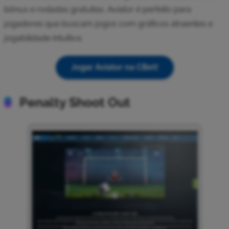
bônus e rodadas gratuitas. Aviator é perfeito para
jogadores que buscam jogos com gráficos atraentes e
jogabilidade intuitiva.
Jogar Aviator na CBet!
Penalty Shoot Out