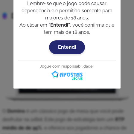
Lembre-se que o jogo pode causar
dependência e é permitido somente para
Dominó
maiores de 18 anos.
Ao clicar em
"Entendi"
, você confirma que
tem mais de 18 anos.
Entendi
Jogue com responsabilidade!
O
Domino
é um clássico jogo de mesa que você pode
desfrutar na 1xBet. Este jogo de estratégia tem um
RTP
médio de de 95%
, e oferece aos jogadores a chance de