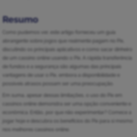
Resumo
Como pudemos ver, este artigo forneceu um guia
abrangente sobre jogos que realmente pagam no Pix,
discutindo os principais aplicativos e como sacar dinheiro
de um cassino online usando o Pix. A rápida transferência
de fundos e a segurança são algumas das principais
vantagens de usar o Pix, embora a disponibilidade e
possíveis atrasos possam ser uma preocupação.
Em suma, apesar dessas limitações, o uso do Pix em
cassinos online demonstra ser uma opção conveniente e
econômica. Então, por que não experimentar? Comece a
jogar hoje e descubra os benefícios do Pix para si mesmo
nos melhores cassinos online.