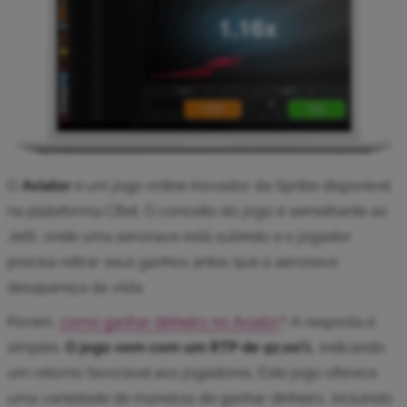
O
Aviator
é um jogo online inovador da Spribe disponível
na plataforma CBet. O conceito do jogo é semelhante ao
JetX, onde uma aeronave está subindo e o jogador
precisa retirar seus ganhos antes que a aeronave
desapareça da vista.
Porém,
como ganhar dinheiro no Aviator
? A resposta é
simples.
O jogo vem com um RTP de 97,00%
, indicando
um retorno favorável aos jogadores. Este jogo oferece
uma variedade de maneiras de ganhar dinheiro, incluindo