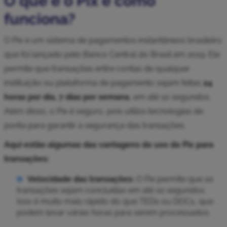
O que é o Pix e como
funciona?
O Pix é um sistema de pagamentos instantâneos brasileiro
que foi lançado pelo Banco Central do Brasil em 2019. Ele
permite que transações entre contas de qualquer
instituição ou plataforma de pagamento sejam feitas
24
horas por dia, 7 dias por semana
, em até 10 segundos.
Além disso, o Pix é seguro, pois utiliza tecnologias de
ponta para garantir a segurança das transações.
Aqui estão algumas das vantagens do uso do Pix para
transações:
Velocidade das transações:
O Pix permite que as
transações sejam concluídas em até 10 segundos.
Isso é muito mais rápido do que TEDs ou DOCs, que
podem levar várias horas para serem processados.