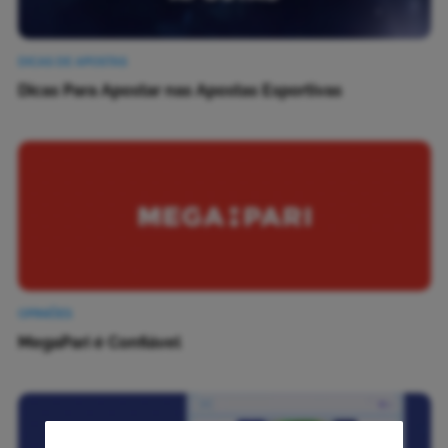
DICAS DE APOSTAS
Dicas Para Apostar nas Apostas Esportivas
OPINIÕES
MegaPari é Confiável