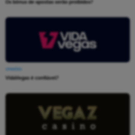
Os bônus de apostas serão proibidos?
OPINIÕES
VidaVegas é confiável?