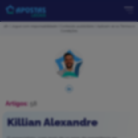
Me
18+ | Jogue com responsabilidade | Conteúdo publicitário | Aplicam-se os Termos e
Condições
Artigos:
58
Killian Alexandre