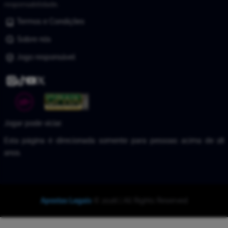
responsabilidade.
Termos e Condições
Sobre nós
Jogo responsável
Jogar pode viciar.
Esta página é direcionada somente para pessoas acima de 18
anos.
Apostas Legais
© 2026 | All Rights Reserved