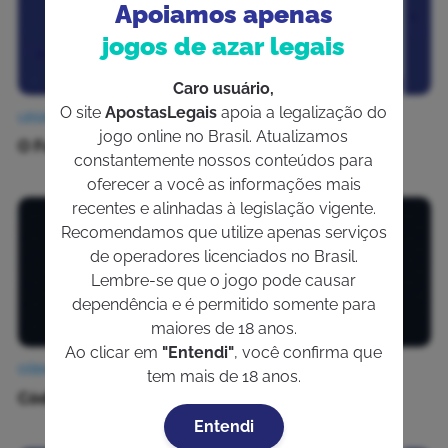
Apoiamos apenas
jogos de azar legais
Caro usuário,
O site
ApostasLegais
apoia a legalização do
LEGISLAÇÃO
jogo online no Brasil. Atualizamos
O Fortune Tiger é legal?
constantemente nossos conteúdos para
oferecer a você as informações mais
recentes e alinhadas à legislação vigente.
Recomendamos que utilize apenas serviços
de operadores licenciados no Brasil.
Lembre-se que o jogo pode causar
dependência e é permitido somente para
maiores de 18 anos.
Ao clicar em
"Entendi"
, você confirma que
CÓDIGOS
tem mais de 18 anos.
Código de Cupom BetGlobal
Entendi