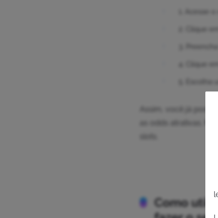
1. Acesse o
2. Clique e
3. Preencha
4. Clique e
5. Escolha 
Assim, você já poderá
as odds atrativas. Ma
slots.
l
Como utili
fazer o se
L