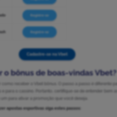
ado
Registre-se
ash
Registre-se
Cadastre-se
na Vbet
 o bônus de boas-vindas Vbet?
r como receber o Vbet bônus. O passo a passo é diferente p
e para o cassino. Portanto, certifique-se de entender bem a
a um para ativar a promoção que você deseja.
azer apostas esportivas siga estes passos: