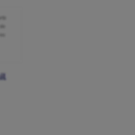
ir.
 de
res
il