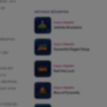
iras. Já o
 as
ARTIGOS RECENTES
Caça-níqueis
Jeitinho Brasileiro
alisamos
Caça-níqueis
Dynamite Diggin Doug
r são
Caça-níqueis
ncial em
Red Hot Luck
 e a
 decimais
essar uma
Caça-níqueis
Rise of Pyramids
o total do