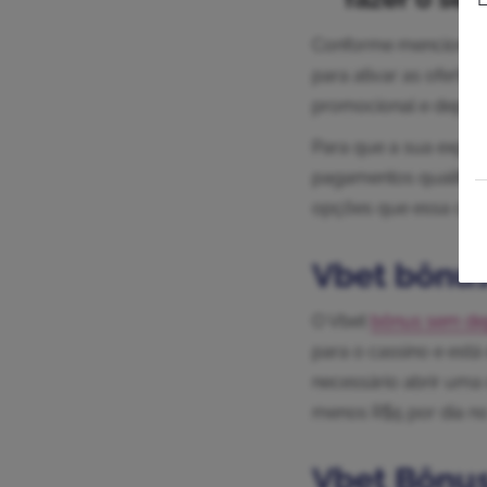
Conforme mencionado
para ativar as oferta
promocional e depois
Para que a sua experi
pagamentos qualificad
opções que essa casa
Vbet bônus
O Vbet
bônus sem dep
para o cassino e está
necessário abrir uma 
menos R$5 por dia no
Vbet Bônus