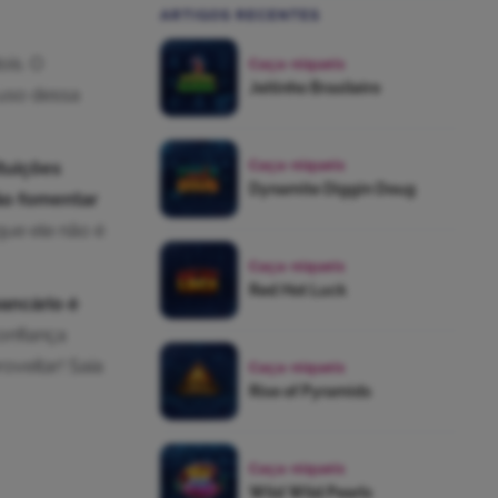
ARTIGOS RECENTES
is. O
Caça-níqueis
Jeitinho Brasileiro
uso dessa
tuições
Caça-níqueis
Dynamite Diggin Doug
ão fomentar
que ele não é
Caça-níqueis
Red Hot Luck
ancário é
onfiança
oveitar! Saia
Caça-níqueis
Rise of Pyramids
Caça-níqueis
Wild Wild Pearls