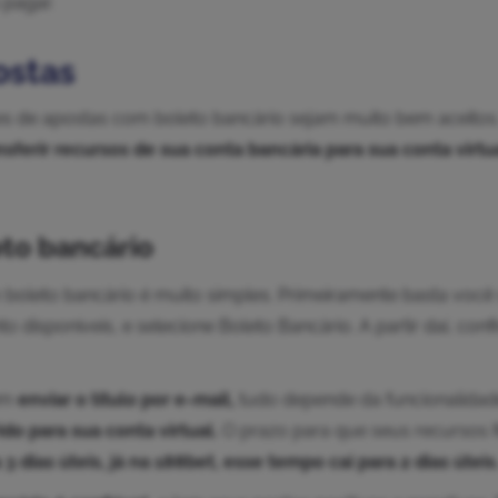
 pagar.
ostas
tes de apostas com boleto bancário sejam muito bem aceitos
ferir recursos de sua conta bancária para sua conta virtua
to bancário
boleto bancário é muito simples. Primeiramente basta você 
 disponíveis, e selecione Boleto Bancário. A partir daí, conf
em
enviar o título por e-mail,
tudo depende da funcionalidade
do para sua conta virtual.
O prazo para que seus recursos 
 3 dias úteis, já na 188bet, esse tempo cai para 2 dias úteis