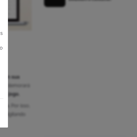
os
do
o em sua
ário demorará
do jogo.
vido.
Por isso,
be digitando