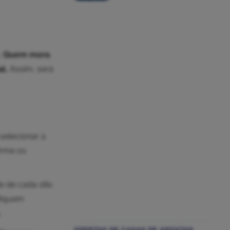
.
Quem mora
l.
Assim, será
selecionar a
irme os
 de cada site.
fiquem
.
OFERTAS DE CASAS DE APOSTAS