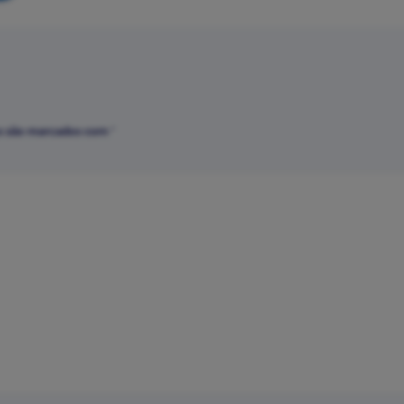
s são marcados com
*