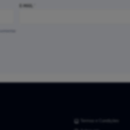
E-MAIL
*
comentar.
Termos e Condições