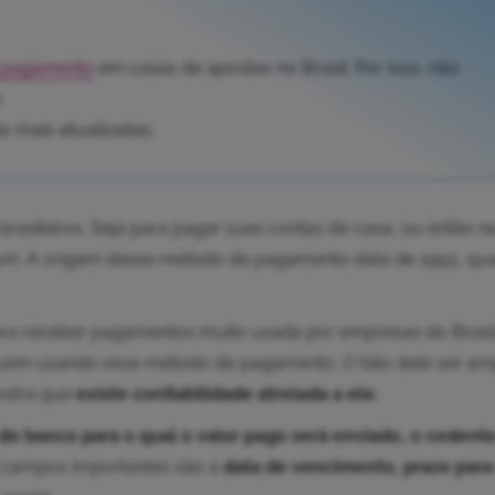
 pagamento
em casas de apostas no Brasil. Por isso, não
.
o mais atualizadas.
brasileiros. Seja para pagar suas contas de casa, ou então 
um. A origem desse método de pagamento data de 1993, qua
ara receber pagamentos muito usada por empresas do Brasil
guem usando esse método de pagamento. O fato dele ser a
ostra que
existe confiabilidade atrelada a ele.
o banco para o qual o valor pago será enviado, o cedent
campos importantes são a
data de vencimento, prazo para o