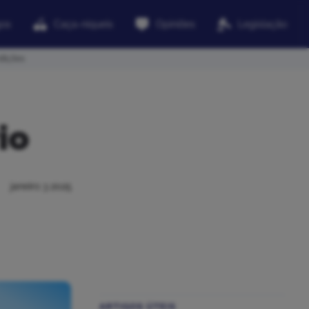
gos
Caça-níqueis
Opiniões
Legislação
ndições
io
janeiro 3 2025
ARTIGOS ÚTEIS