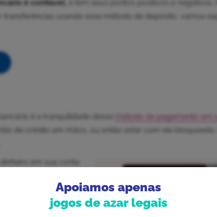
cário é confiável,
e tem seus pontos positivos e negativos.
 transferências usando esse método de depósito, vamos exp
ncário é a tranquilidade desse
método de pagamento em v
rtão de crédito em mãos, ou então estar com ele bloqueado
.
 dinheiro em sua conta
je em dia até
Apoiamos apenas
Banco do Brasil,
por
jogos de azar legais
alor será transferido