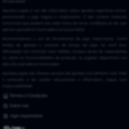
#Publicidade
Apostas Legais é um site informativo sobre apostas esportivas online,
promovendo o jogo seguro e responsável. O site contém materiais
comerciais que podem não estar livres de erros. Certifique-se de usar
apenas operadores licenciados na sua jurisdiçã.
Recomendamos o uso de ferramentas de jogo responsável, como
limites de apostas e controle de tempo de jogo. Se você tiver
dificuldade em controlar seus hábitos, busque ajuda de especialistas
ou utilize as funcionalidades de proteção ao jogador disponíveis nos
sites dos operadores licenciados.
ApostasLegais não oferece serviços de apostas com dinheiro real. Todo
o conteúdo é de caráter educacional e informativo. Jogue com
responsabilidade.
Termos e Condições
Sobre nós
Jogo responsável