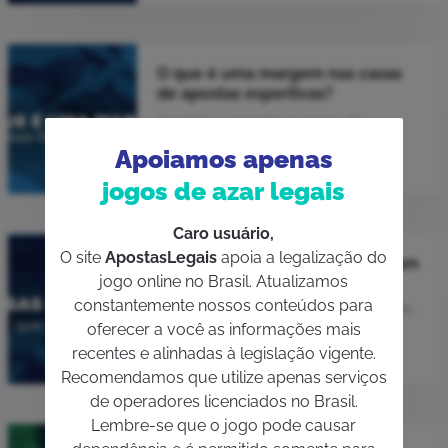
O que é uma margem nas casas
de apostas esportivas?
Aprenda o que são as casas de
apostas. Descubra como calcular a
Apoiamos apenas
margem de um site de apostas e veja a
lista das casas com menores margens
jogos de azar legais
para futebol, basquetebol, tênis,
voleibol e eSports.
Caro usuário,
O site
ApostasLegais
apoia a legalização do
Casas de apostas que não limitam
jogo online no Brasil. Atualizamos
Veja quais sites são confiáveis para
constantemente nossos conteúdos para
apostar e dispensam limites para seus
clientes e saiba como evitar limitações
oferecer a você as informações mais
em apostas esportivas pela internet.
recentes e alinhadas à legislação vigente.
Recomendamos que utilize apenas serviços
de operadores licenciados no Brasil.
Lembre-se que o jogo pode causar