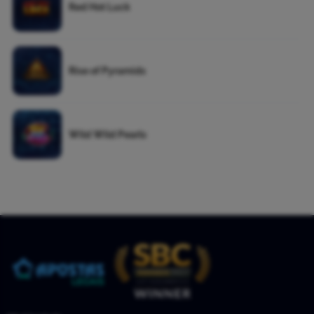
Red Hot Luck
Rise of Pyramids
Wild Wild Pearls