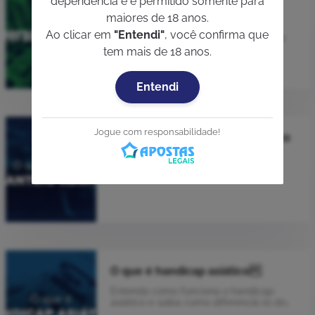
dependência e é permitido somente para
É possível calcular odds de
maiores de 18 anos.
apostas em futebol?
Ao clicar em
"Entendi"
, você confirma que
As odds representam a probabilidade
de vitória que uma casa de apostas
tem mais de 18 anos.
oferece. Por isso, saber como elas
funcionam e como encontrar uma odd
de valor é essencial para apostadores
Entendi
novos ou experientes.
Jogue com responsabilidade!
O que significa escanteio asiático
Saiba como funciona o mercado de
escanteios asiáticos e quais são os
melhores sites para fazer essa aposta
online em termos de odds e promoções
para novos clientes.
O que é handicap asiático
Entenda como funciona o handicap
asiático e saiba como diferenciá-lo do
europeu. Descubra dicas para dar seu