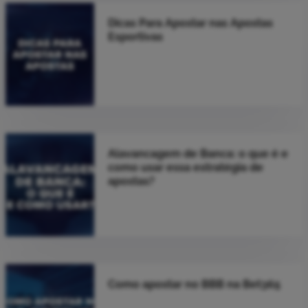
Dicas Para Apostar nas Apostas
Esportivas
Alavancagem de Banca: o que é e
como usar essa estratégia de
apostas?
Como apostar no BBB na Bet365