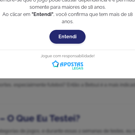
somente para maiores de 18 anos.
quanto o futebol. A sua crescente fama no Brasil se tornou
Ao clicar em
"Entendi"
, você confirma que tem mais de 18
onhecimento na modalidade. Apostei na NBA e no NBB, e ac
anos.
Entendi
Jogue com responsabilidade!
im. Costumo fazer isso enquanto assisto ao jogo, principalm
 você prestar bem atenção, conseguirá mercados satisfatór
rtes, especialmente futebol? Então a Betsul é a mais indicad
 – O Que Eu Testei?
tegorias de jogos, e durante essas 2 semanas de testes, eu