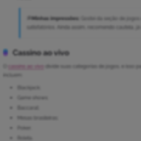
💭
Minhas impressões:
Gostei da seção de jogos
satisfatórios. Ainda assim, recomendo cautela, já
Cassino ao vivo
O
cassino ao vivo
divide suas categorias de jogos, e isso p
incluem:
Blackjack;
Game shows;
Baccarat;
Mesas brasileiras;
Poker;
Roleta.