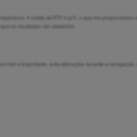
 explosivos. A média de RTP é 97%, o que me proporcionou 
 que os resultados são aleatórios.
ara mim é importante, evita distrações durante a navegação. 