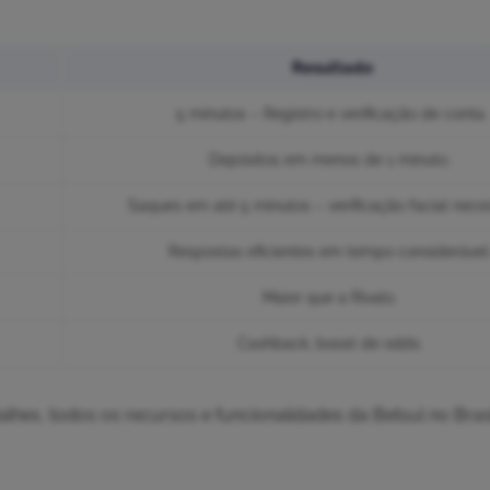
Resultado
5 minutos – Registro e verificação de conta.
Depósitos em menos de 1 minuto.
Saques em até 5 minutos – verificação facial nece
Respostas eficientes em tempo considerável
Maior que a Rivalo.
Cashback, boost de odds.
lhes, todos os recursos e funcionalidades da Betsul no Brasi