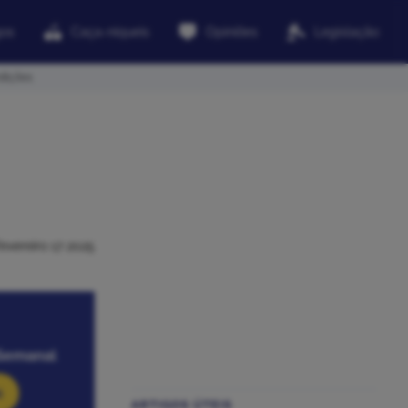
gos
Caça-níqueis
Opiniões
Legislação
ndições
fevereiro 17 2025
 Semanal
s
ARTIGOS ÚTEIS