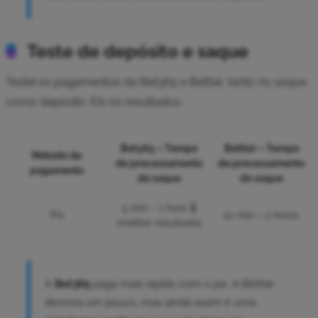
Teste de depósito e saque
Testei os pagamentos da Bet365 e Betfair, tanto no saque
como depósito. Eis os resultados:
Bet365 – Tempo
Betfair – Tempo
Método de
de processamento
de processamento
pagamento
do saque
do saque
5 min – 1 hora ⏳
Pix
10 min – 2 horas
(melhor resultado)
A
Bet365
paga mais rápido com o pix. A Betfair
demora um pouco, mas ainda assim é uma