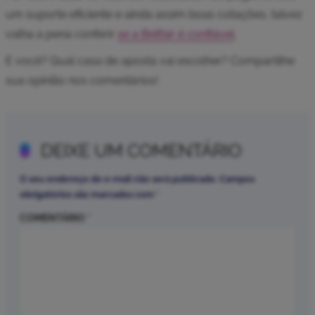
um suporte eficiente e ainda assim boas cotações, talvez
valha a pena conferir
se a Betfair é confiável
.
E você? Qual casa de aposta vai escolher? Compartilhe
sua opinião nos comentários!
DEIXE UM COMENTÁRIO
O seu endereço de e-mail não será publicado.
Campos
obrigatórios são marcados com
*
COMENTÁRIO
*