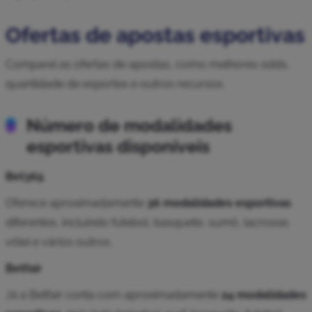
Ofertas de apostas esportivas
Comparei as ofertas de apostas, como melhores odds,
quantidade de esportes e outros recursos.
Número de modalidades
esportivas disponíveis
Bet365
Oferece aproximadamente
36 modalidades esportivas
diferentes, incluindo futebol, basquete, sumô, lacrosse,
vôlei e vários outros.
Betfair
Já a Betfair conta com aproximadamente
24 modalidades