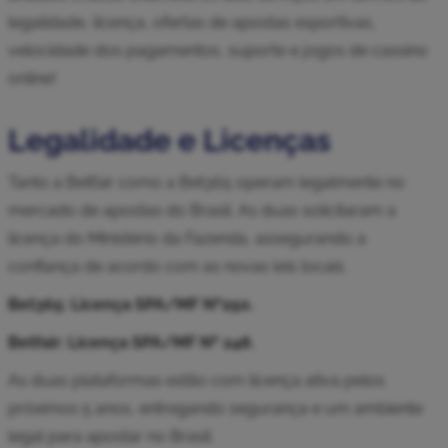
legalidade, licença, ofertas de apostas esportivas,
velocidade dos pagamentos, suporte e jogos de cassino
online!
Legalidade e Licenças
Tanto a Betfair como a Bet365 operam legalmente no
mercado de apostas do Brasil. As duas solicitaram a
licença do Ministério da Fazenda, assegurando a
confiança de acordo com as novas leis locais.
Bet365: Licença SPA/MF Nº250.
Betfair: Licença SPA/MF Nº 248.
As duas plataformas estão com licença ativa pelos
próximos 5 anos, entregando segurança e um ambiente
legal para apostar no Brasil.