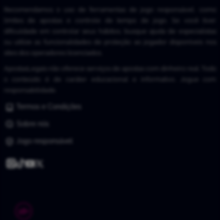
Recomendamos o uso de ferramentas de jogo responsável, como
limites de apostas e controle de tempo de jogo. Se você tiver
dificuldade em controlar seus hábitos, busque ajuda de especialistas
ou utilize as funcionalidades de proteção ao jogador disponíveis nos
sites dos operadores licenciados.
ApostasLegais não oferece serviços de apostas com dinheiro real. Todo
o conteúdo é de caráter educacional e informativo. Jogue com
responsabilidade.
Termos e Condições
Sobre nós
Jogo responsável