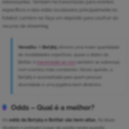
interessantes. Também há transmissão para eventos
específicos e eles estão localizados principalmente no
futebol. Lembre-se: faça um depósito para usufruir do
recurso de streaming.
Veredito:
A
Bet365
oferece uma maior quantidade
de modalidades esportivas, quase o dobro da
Betfair. A
transmissão ao vivo
também se sobressai,
com eventos mais constantes. Nesse quesito, a
Bet365 é aconselhada para quem procura
diversidade e uma jogatina bem dinâmica.
Odds – Qual é a melhor?
As
odds da Bet365 e Betfair são bem altas
. As duas
dividem o primeiro lugar do pódio neste quesito.