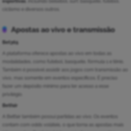
esportivas
, incluindo beisebol, surf, basquete, futebol,
ciclismo e diversos outros.
Apostas ao vivo e transmissão
Bet365
A plataforma oferece apostas ao vivo em todas as
modalidades, como futebol, basquete, fórmula 1 e tênis.
Também é possível assistir aos jogos com transmissão ao
vivo, mas somente em eventos específicos. É preciso
fazer um depósito mínimo para ter acesso a esse
privilégio.
Betfair
A Betfair também possui partidas ao vivo. Os eventos
contam com odds voláteis, o que torna as apostas mais