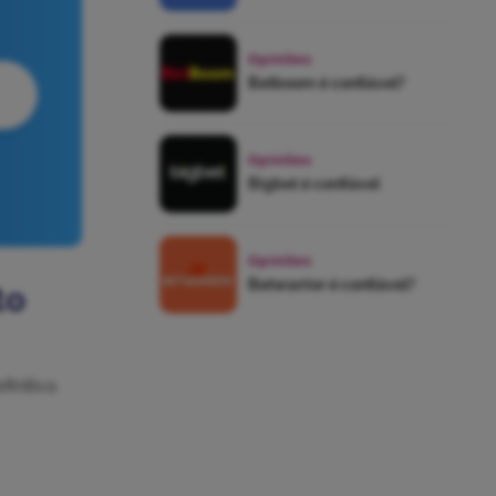
Opiniões
Betboom é confiável?
Opiniões
Bigbet é confiável
Opiniões
Betwarrior é confiável?
to
initiva