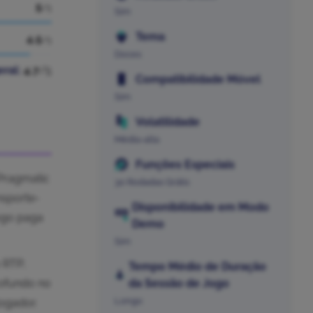
5
/5
Sim
Tema
4.5
/5
Doces
ral:
4.7
/5
Compatibilidade Móvel
Sim
Volatilidade
Média-alta
Funções Especiais
 Pragmatic
30 Rodadas Grátis
nsporte-
Disponibilidade em Modo
ogo paga
Demo
Sim
o RTP,
Tempo Médio de Duração
rofundo no
da Sessão de Jogo
Longo
jogador.