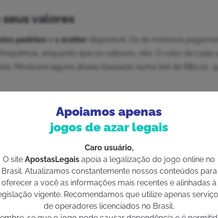
 seus valores
olos padrões
e
1 scatter
disponível. Os de menores pagame
requência, enquanto que os valiosos, não. O valor de cad
ta. Mostrarei alguns abaixo baseado numa bet de R$0.20, q
e baixo valor
Apoiamos apenas
jogos de azar legais
e, azul e vermelho – deliciosos e frequentes nas cascatas. P
a tê-los junto com os multiplicadores!
Caro usuário,
O site
ApostasLegais
apoia a legalização do jogo online no
de – R$4;
Brasil. Atualizamos constantemente nossos conteúdos para
l – R$5;
oferecer a você as informações mais recentes e alinhadas à
egislação vigente. Recomendamos que utilize apenas serviç
rmelho – R$6.
de operadores licenciados no Brasil.
embre-se que o jogo pode causar dependência e é permiti