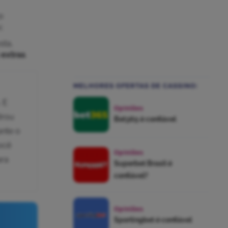
0
;
sta,
 extras
.
MELHORES OFERTAS DE CASSINO:
 E
Opiniões
trou
Bet365 é confiável
nte o
ocê
Opiniões
ra
Superbet Brasil é
confiável?
Opiniões
Sportingbet é confiável