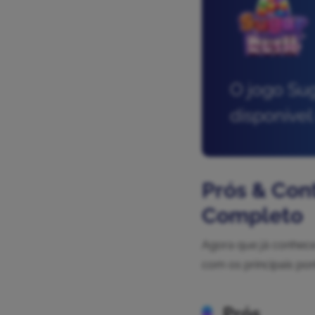
O jogo Su
disponível
Prós & Con
Completo
Agora que já conhece
com os principais pon
Prós