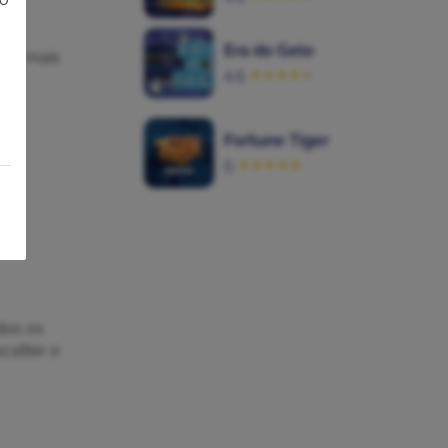
Era do Gelo
uco mais
4.5
Fortune Tiger
5
dos os
catter o