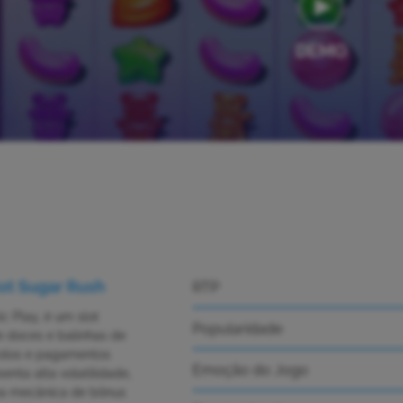
DEMO
lot Sugar Rush
RTP
c Play, é um slot
Popularidade
e doces e balinhas de
rolos e pagamentos
Emoção do Jogo
enta alta volatilidade,
ma mecânica de bônus