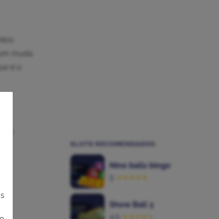
ntos
a um muda
ue é o
agam
SLOTS RECOMENDADOS:
Nine balls bingo
5
os
Show Ball 3
4.5
do