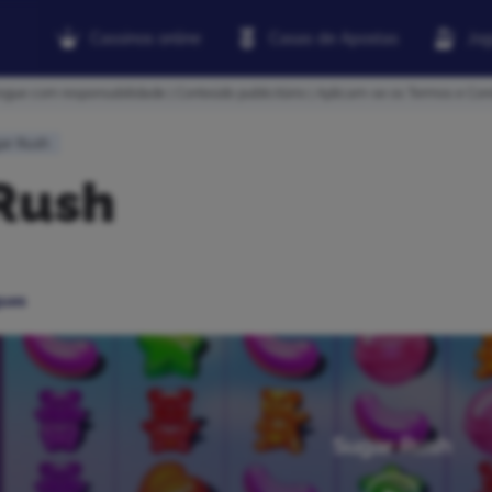
Cassinos online
Casas de Apostas
Jo
Jogue com responsabilidade | Conteúdo publicitário | Aplicam-se os Termos e Co
ar Rush
Rush
gues
Sugar Rush