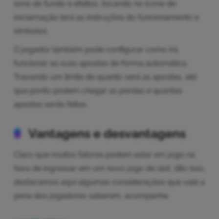
sons de fundo e efeitos, tocando no ícone de
exclamação terá as instruções do funcionamento e
símbolos.
O jogador também pode configurar como irá
funcionar as suas apostas de forma automática.
Travando um limite de quanto será as apostas, até
que ponto podem chegar as perdas e quantas
apostas serão feitas.
Vantagens e desvantagens
Claro que muitos fatores podem estar em jogo na
hora de ingressar em um novo jogo de slot, dito isso,
destacamos aqui algumas considerações que vale a
pena dos jogadores saberem, acompanhe.