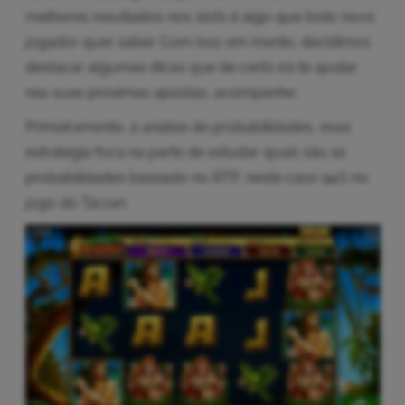
melhores resultados nos slots é algo que todo novo
jogador quer saber. Com isso em mente, decidimos
destacar algumas dicas que de certo irá te ajudar
nas suas próximas apostas, acompanhe.
Primeiramente, a análise de probabilidades, essa
estrategia foca na parte de estudar quais são as
probabilidades baseado no RTP, neste caso 94% no
jogo do Tarzan.