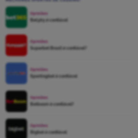
Opiniões
Bet365 é confiável
Opiniões
Superbet Brasil é confiável?
Opiniões
Sportingbet é confiável
Opiniões
Betboom é confiável?
Opiniões
Bigbet é confiável