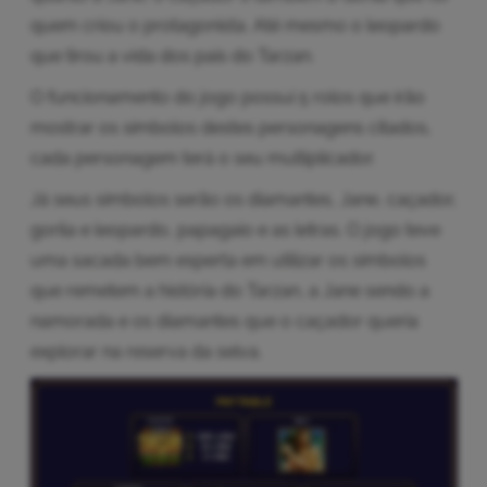
quem criou o protagonista. Até mesmo o leopardo
que tirou a vida dos pais do Tarzan.
O funcionamento do jogo possui 5 rolos que irão
mostrar os símbolos destes personagens citados,
cada personagem terá o seu multiplicador.
Já seus símbolos serão os diamantes, Jane, caçador,
gorila e leopardo, papagaio e as letras. O jogo teve
uma sacada bem esperta em utilizar os símbolos
que remetem a história do Tarzan, a Jane sendo a
namorada e os diamantes que o caçador queria
explorar na reserva da selva.