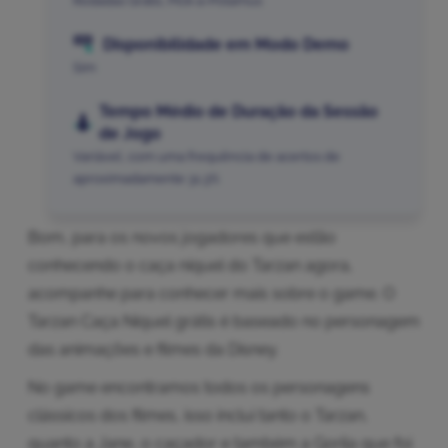
Rodadas Grátis, Pick-a-Potamus​
Disponibilidade em Modo Demo
Sim
Tempo Médio de Duração da Sessão
de Jogo
Variável, com uma frequência de acertos de
aproximadamente 31.3%
Bom, para os novos jogadores que estão
conhecendo o caça níquel do Tarzan agora,
acompanhe para conhecer mais sobre o game. O
Tarzan Caça Níquel grátis é baseado no personagem
das animações e filmes da Disney.
No game encontramos todos os personagens
clássicos dos filmes, isso inclui tanto o Tarzan,
quanto a Jane, o caçador e também a Gorila que foi