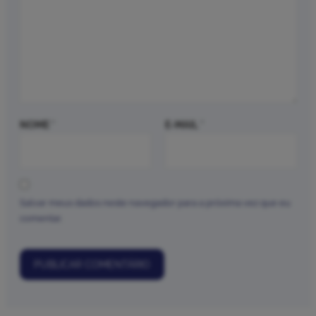
NOME
*
E-MAIL
*
Salvar meus dados neste navegador para a próxima vez que eu
comentar.