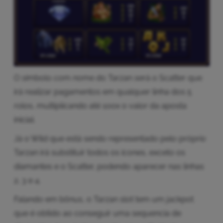
O símbolo com nome do Tarzan será o Scatter que
irá realizar pagamentos em qualquer linha dos 5
rolos, multiplicando até 100x o valor da aposta
inicial.
Já o Wild que está sendo representado pelo próprio
Tarzan irá substituir todos os ícones, exceto os
diamantes e o Scatter, podendo aparecer nas linhas
2, 3 e 4.
Falando em bônus, o Tarzan slot tem um jackpot
que é obtido ao conseguir uma sequencia de