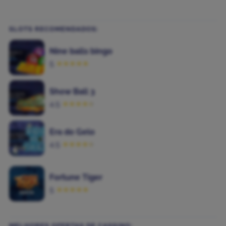
SLOTS RECOMENDADOS:
Nine balls bingo
5
Show Ball 3
4.5
Era do Gelo
4.5
Fortune Tiger
5
MELHORES OFERTAS DE CASSINO: