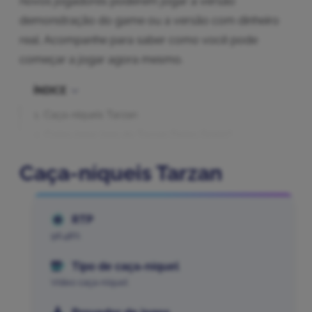
novos jogadores poderem jogar a versão
demonstração do game ou a versão com dinheiro
real. Acompanhe para saber como você pode
começar a jogar agora mesmo.
ÍNDICE
Caça-níqueis Tarzan
Como jogar jogo do Tarzan Demo Grátis?
Nossa avaliação sobre o jogo Tarzan Caça Níquel
Caça-níqueis Tarzan
Onde jogar Tarzan?
RTP
96.48%
Tipo de caça-níquel
Vídeo caça-níquel​