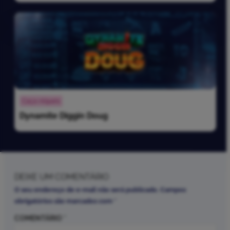
Caça-níqueis
Dynamite Diggin Doug
DEIXE UM COMENTÁRIO
O seu endereço de e-mail não será publicado.
Campos
obrigatórios são marcados com
*
COMENTÁRIO
*