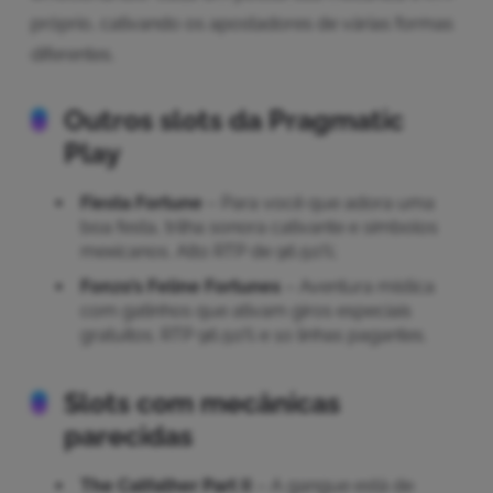
próprio, cativando os apostadores de várias formas
diferentes.
Outros slots da Pragmatic
Play
Fiesta Fortune
– Para você que adora uma
boa festa, trilha sonora cativante e símbolos
mexicanos. Alto RTP de 96.50%;
Fonzo’s Feline Fortunes
– Aventura mística
com gatinhos que ativam giros especiais
gratuitos. RTP 96.50% e 10 linhas pagantes.
Slots com mecânicas
parecidas
The Catfather Part II
– A gangue está de