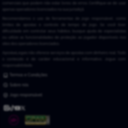
comerciais que podem não estar livres de erros. Certifique-se de usar
apenas operadores licenciados na sua jurisdiçã.
Recomendamos o uso de ferramentas de jogo responsável, como
limites de apostas e controle de tempo de jogo. Se você tiver
dificuldade em controlar seus hábitos, busque ajuda de especialistas
ou utilize as funcionalidades de proteção ao jogador disponíveis nos
sites dos operadores licenciados.
ApostasLegais não oferece serviços de apostas com dinheiro real. Todo
o conteúdo é de caráter educacional e informativo. Jogue com
responsabilidade.
Termos e Condições
Sobre nós
Jogo responsável