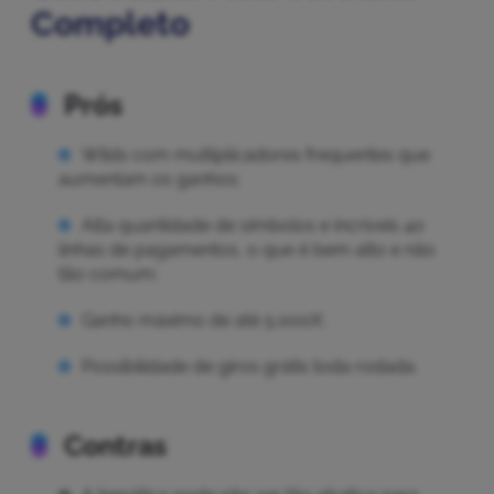
Completo
Prós
Wilds com multiplicadores frequentes que
aumentam os ganhos;
Alta quantidade de símbolos e incríveis 40
linhas de pagamentos, o que é bem alto e não
tão comum;
Ganho máximo de até 5.000X;
Possibilidade de giros grátis toda rodada.
Contras