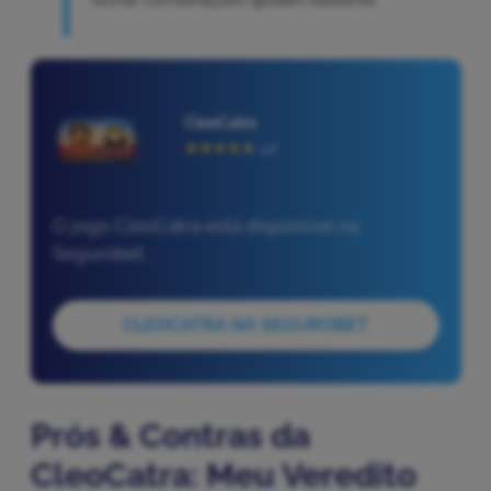
fechar combinações ajudam bastante.
CleoCatra
4.6
O jogo CleoCatra está disponível na
Segurobet.
CLEOCATRA NA SEGUROBET
Prós & Contras da
CleoCatra: Meu Veredito