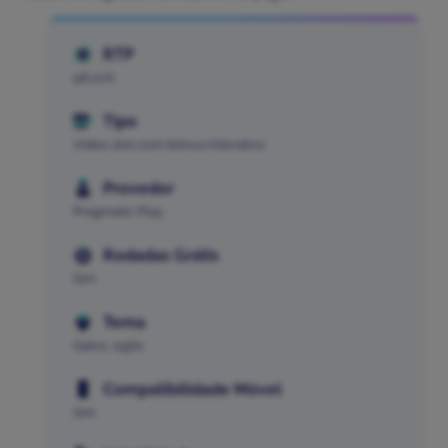
RTP
96.20%
Tipo
Vídeo slot com bônus interativo
Provedor
Pragmatic Play
Rodadas Grátis
Sim
Tema
Gatos, egito
Compatibilidade Móvel
Sim