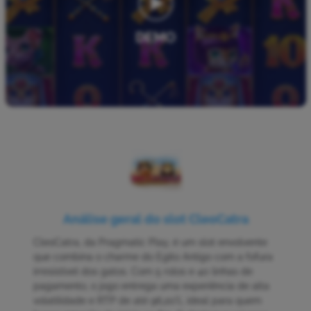
DEMO
Análise geral do slot CleoCatra
CleoCatra, da Pragmatic Play, é um slot envolvente
que combina o charme do Egito Antigo com a fofura
irresistível dos gatos. Com 5 rolos e 40 linhas de
pagamento, o jogo entrega uma experiência de alta
volatilidade e RTP de até 96,20%, ideal para quem