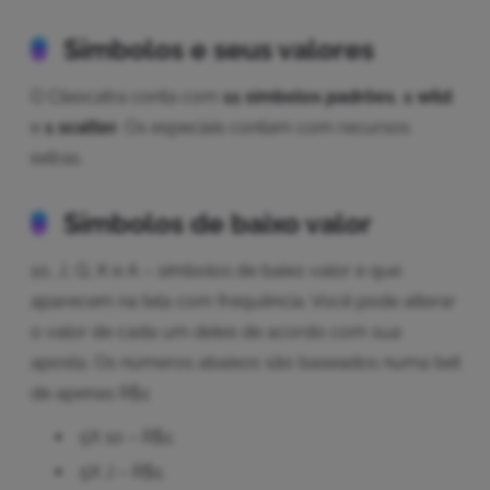
Símbolos e seus valores
O Cleocatra conta com
11 símbolos padrões
,
1 wild
e
1 scatter
. Os especiais contam com recursos
extras.
Símbolos de baixo valor
10, J, Q, K e A – símbolos de baixo valor e que
aparecem na tela com frequência. Você pode alterar
o valor de cada um deles de acordo com sua
aposta. Os números abaixos são baseados numa bet
de apenas R$1:
5X 10 – R$1;
5X J – R$1;