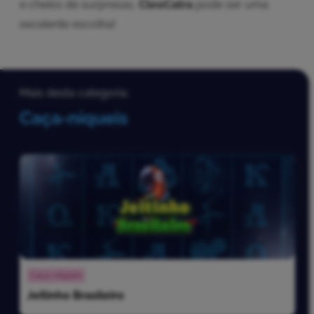
e cheios de surpresas,
CleoCatra
pode ser uma
excelente escolha!
Mais desta categoria:
Caça-níqueis
Caça-níqueis
Jeitinho Brasileiro