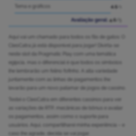
Tema e gráficos
4.5
/5
Avaliação geral:
4.6
/5
Aqui vai um chamado para todos os fãs de gatos: O
CleoCatra já está disponível para jogar! Divirta-se
neste slot da Pragmatic Play com uma temática
egípcia, mas o diferencial é que todos os símbolos
lhe lembrarão um felino fofinho. A alta variedade
juntamente com as linhas de pagamentos lhe
levarão para um novo patamar de jogos de cassino.
Testei o CleoCatra em diferentes cassinos para ver
as variações de RTP, mecânicas de bônus e avaliar
os pagamentos, assim como o suporte para
usuários. Aqui, compartilharei minha experiência – e
caso lhe agrade, decida se vai jogar.