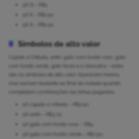
5X Q – R$1;
5X K – R$1.50;
5X A – R$1.50.
Símbolos de alto valor
Cajado e Chibata, ankh, gato com fundo roxo, gato
com fundo verde, gato faraó e a cleocatra – estes
são os símbolos de alto valor. Aparecem menos,
mas somam bastante ao final da rodada quando
completam combinações nas linhas pagantes.
5X cajado e chibata – R$2.50;
5X ankh – R$3.75;
5X gato com fundo roxo – R$5;
5X gato com fundo verde – R$7.50;