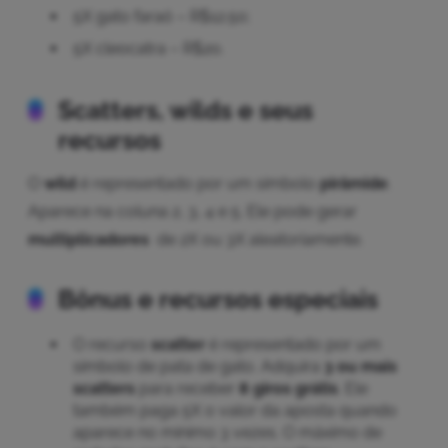
5X gato faraó – R$12.50;
5X cleocatra – R$20.
Scatters, wilds e seus
recursos
O
wild
é representado por um símbolo
pirâmide
.
Aparece na coluna 2, 3, 4 e 5. Ele pode gerar
multiplicadores
de 2X ou 3X aleatoriamente.
Bônus e recursos especiais
O recurso
scatter
é representado por um
símbolo de pata de gato. Adquira
3 ou mais
scatters
para receber
8 giros grátis
. Ele
também paga 5X o valor da aposta quando
aparece no mínimo 3 vezes. O máximo de