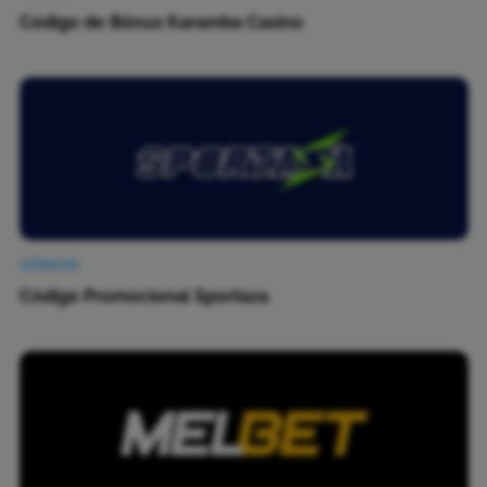
Código de Bônus Karamba Casino
CÓDIGOS
Código Promocional Sportaza