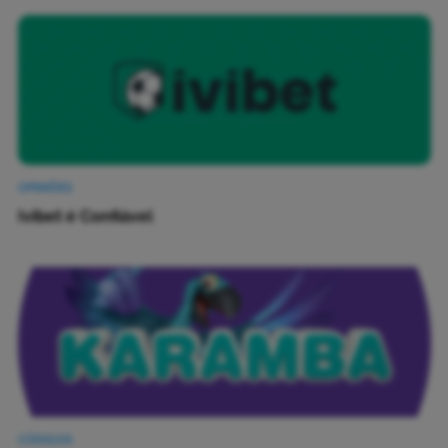
OPINIÕES
Ivibet é Confiável
CÓDIGOS