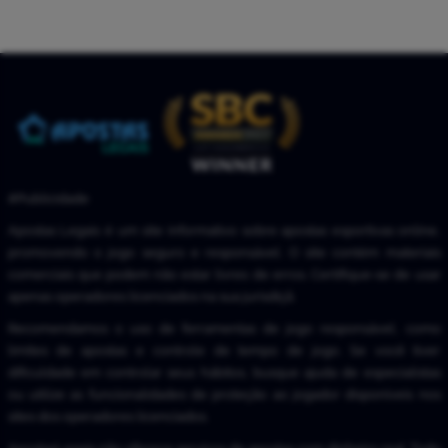
#Publicidade
Apostas Legais é um site informativo sobre apostas esportivas online,
promovendo o jogo seguro e responsável. O site contém materiais
comerciais que podem não estar livres de erros. Certifique-se de usar
apenas operadores licenciados na sua jurisdiçã.
Recomendamos o uso de ferramentas de jogo responsável, como
limites de apostas e controle de tempo de jogo. Se você tiver
dificuldade em controlar seus hábitos, busque ajuda de especialistas
ou utilize as funcionalidades de proteção ao jogador disponíveis nos
sites dos operadores licenciados.