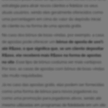
estratégia para atrair novos clientes e fidelizar os seus
atuais usuários, sendo eles geralmente oferecidos como
uma porcentagem em cima do valor do depósito inicial
do cliente ou na forma de uma aposta grátis.
No caso dos bônus de boas-vindas, por exemplo, a casa
de apostas pode oferecer um
bônus de aposta de 100%
até R$200, o que significa que, se um cliente depositar
R$200, ele receberá mais R$200 na forma de apostas
no site
. Esse tipo de bônus costuma ser mais vantajoso.
Por isso, as casas de apostas com bônus de boas-vindas
são muito requisitadas.
Já no caso das apostas grátis, elas podem ser fornecidas
como uma forma de bônus para novos jogadores ou
como uma promoção para jogadores ativos, sendo até
mesmo utilizadas em programas de fidelidade em um site