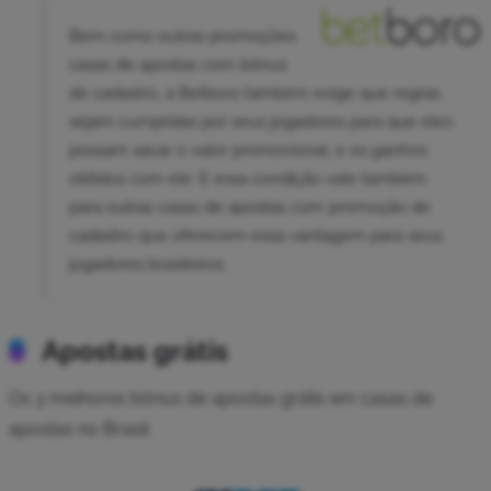
Bem como outras promoções
casas de apostas com bônus
de cadastro, a Betboro também exige que regras
sejam cumpridas por seus jogadores para que eles
possam sacar o valor promocional, e os ganhos
obtidos com ele. E essa condição vale também
para outras casas de apostas com promoção de
cadastro que oferecem essa vantagem para seus
jogadores brasileiros.
Apostas grátis
Os 3 melhores bônus de apostas grátis em casas de
apostas no Brasil: