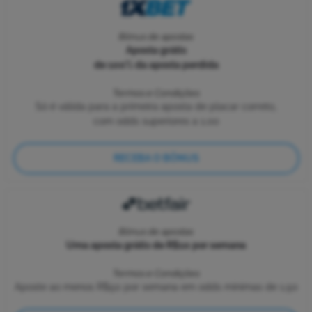
Aposta grátis
de 100% da aposta perdida
Só é válida para a primeira aposta de placar correto,
com odds superiores a 1.00
RECEBA O BÔNUS
Uma aposta grátis de R$10 por semana
Aposte ao menos R$50 por semana em odds mínimas de 1.50