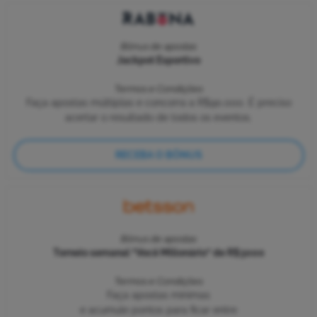
Jackpot Esportivo
Faça apostas múltiplas e concorra a R$90.000. É preciso
acertar o resultado de todos os eventos.
RECEBA O BÔNUS
Torneio semanal “Você Milionário” de R$3000
Faça apostas mínimas
e acumule pontos para ficar entre