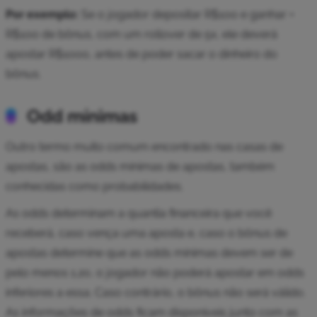
Por exemplo:
Se o jogador depositar R$100 e ganhar +
R$100 de bônus, com um rollover de 5x, ele deverá
apostar R$1000, antes de poder sacar o dinheiro do
bônus.
Odd mínimas
Outro termo muito comum encontrado nas casas de
apostas, são as odds mínimas de apostas, também
conhecidas como probabilidades.
As odds determinam a quantia financeira que você
receberá, caso vença uma aposta e, caso o bônus de
apostas determine que as odds mínimas devem ser de
pelo menos 1.20, o jogador não poderá apostar em odds
inferiores a essa. Caso contrário, o bônus não será válido.
As informações de odds ficam disponíveis junto com as