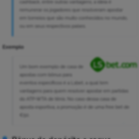
cashback, entre outras vantagens, a ideia é
remunerar os jogadores que resolveram apostar
em torneios que são muito conhecidos no mundo,
ou em seus respectivos países.
Exemplo
Um bom exemplo de casa de
apostas com bônus para
eventos específicos é a Lsbet, a qual tem
vantagens para quem resolver apostar em partidas
do ATP-WTA de tênis. No caso dessa casa de
aposta esportiva, a promoção é de uma free bet de
€50.