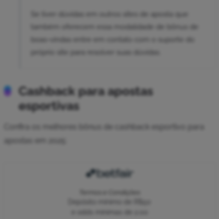
Se tiver dúvidas em outros sites de aposta que
também oferecem essa modalidade de bônus de
boas-vindas entre em contato com o suporte do
próprio site para resolver suas dúvidas.
Cashback para apostas
esportivas
Confira os melhores bônus de cashback esportivo para
apostas em 2025:
Depósito mínimo de R$50
e odds mínimas de 2.00