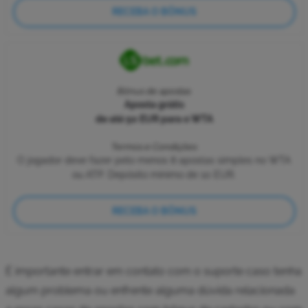
RECEBA O BÔNUS
Aposta grátis
de até 50 EUR para o WTA
O jogador deve fazer pelo menos 8 apostas simples no WTA
ou ATP. Depósito mínimo de 10 EUR.
RECEBA O BÔNUS
É importante entrar em contato com o suporte caso tenha
algum problema ou enfrente alguma dúvida relacionada