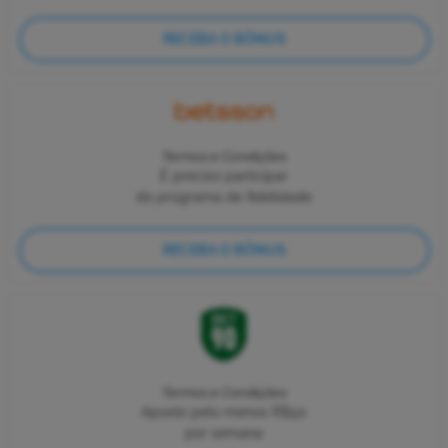
RECEBA O BÔNUS
É preciso participar
do programa de fidelidade
RECEBA O BÔNUS
Aposte pelo menos R$50
por semana