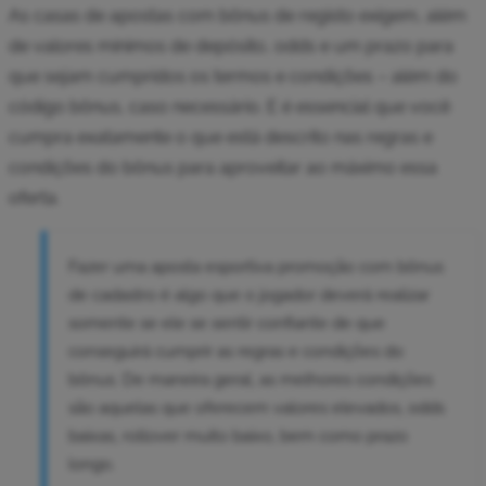
As casas de apostas com bônus de registo exigem, além
de valores mínimos de depósito, odds e um prazo para
que sejam cumpridos os termos e condições – além do
código bônus, caso necessário. E é essencial que você
cumpra exatamente o que está descrito nas regras e
condições do bônus para aproveitar ao máximo essa
oferta.
Fazer uma aposta esportiva promoção com bônus
de cadastro é algo que o jogador deverá realizar
somente se ele se sentir confiante de que
conseguirá cumprir as regras e condições do
bônus. De maneira geral, as melhores condições
são aquelas que oferecem valores elevados, odds
baixas, rollover muito baixo, bem como prazo
longo.