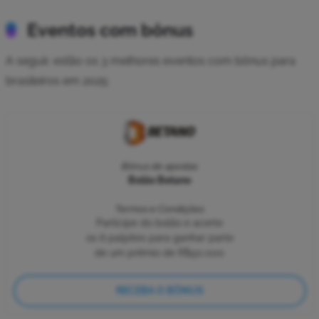
Eventos com bônus
A seguir, estão os 3 melhores eventos com bônus para
brasileiros em 2025:
Bolão Betano
Participe do bolão e acerte
os 6 palpites para ganhar parte
de um prêmio de R$50.000
RECEBA O BÔNUS