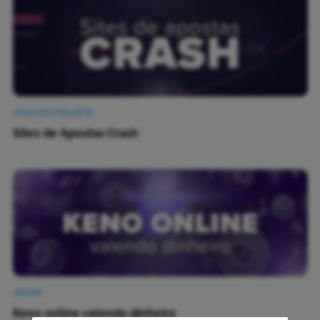
JOGO DO FOGUETE
Sites de Apostas Crash
JOGOS
Keno online valendo dinheiro