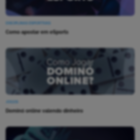
DISCIPLINAS ESPORTIVAS
Como apostar em eSports
JOGOS
Dominó online valendo dinheiro