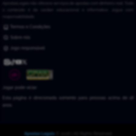
ApostasLegais não oferece serviços de apostas com dinheiro real. Todo
o conteúdo é de caráter educacional e informativo. Jogue com
responsabilidade.
Termos e Condições
Sobre nós
Jogo responsável
Jogar pode viciar.
Esta página é direcionada somente para pessoas acima de 18
anos.
Apostas Legais
© 2026 | All Rights Reserved